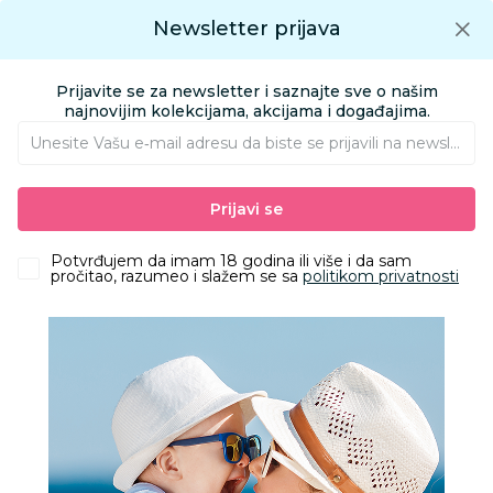
Preuzmite Aksa aplikaciju
Newsletter prijava
Google play
Aksa APP
0
0
Preuzmite besplatno Aksa Aplikaciju
App store
Prijavite se za newsletter i saznajte sve o našim
Pronađi proizvod
najnovijim kolekcijama, akcijama i događajima.
Unesite Vašu e‑mail adresu da biste se prijavili na newsletter.
AKSA
Proizvodi
Igračke i knjižara
Igračke za decu - Dečije igračke
Prijavi se
Igračke i vozila za dvorište i plažu
Swim Essentials šlauf za bebe safari 12m+
Potvrđujem da imam 18 godina ili više i da sam
pročitao, razumeo i slažem se sa
politikom privatnosti
30
%