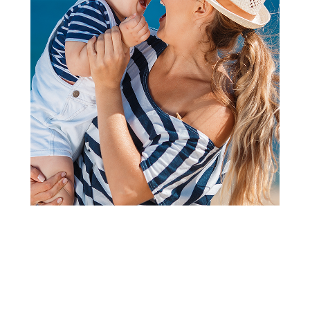
2
3
4
5
6
1
Igračke i vozila za dvorište i plažu
Swim Essentials šlauf za bebe
safari 12m+
Šifra proizvoda:
A106625
Barkod:
8721197411647
Šifra modela:
A106625
Ponuda važi od 03.08.2026. do 02.09.2026.