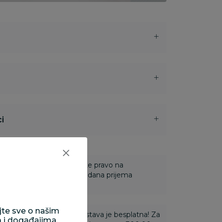
i
 Za online porudžbine imate pravo na
ine u roku od 14 dana od dana prijema
ajte sve o našim
ti 3.500,00 rsd i više dostava je besplatna! Za
a i događajima.