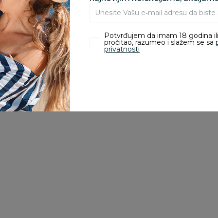
porudžbine vrednosti
rsd.
Potvrđujem da imam 18 godina ili
pročitao, razumeo i slažem se sa
privatnosti