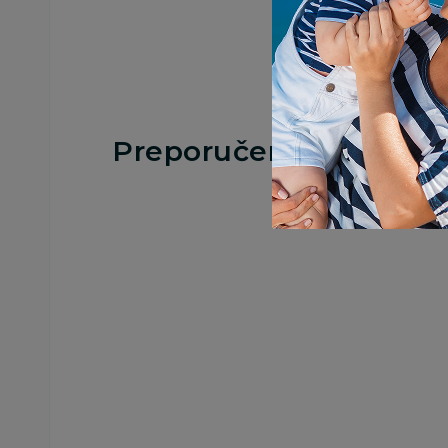
Preporučeno
Impulsi
Dexy mini
iznenađenja Disney
179,00
RSD