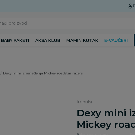
Preuzmite Aksa aplikaciju
P
nađi proizvod
BABY PAKETI
AKSA KLUB
MAMIN KUTAK
E-VAUČERI
Dexy mini iznenađenja Mickey roadstar racers
Impulsi
Dexy mini 
Mickey road