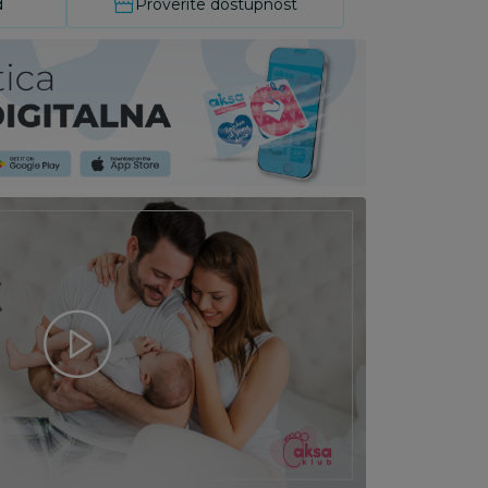
d
Proverite dostupnost