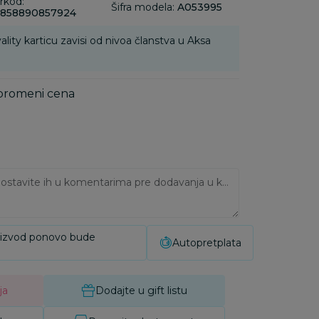
rkod:
Šifra modela:
A053995
858890857924
ality karticu zavisi od nivoa članstva u Aksa
 promeni cena
Ukoliko imate napomene, ostavite ih u komentarima pre dodavanja u korpu:
oizvod ponovo bude
Autopretplata
ja
Dodajte u gift listu