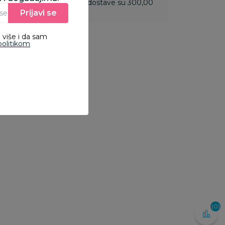
 do 3.499,99 rsd troškovi dostave su 300,00
Prijavi se
Unesite Vašu e‑mail adresu da biste se prijavili na newsletter.
 više i da sam
politikom
(0)