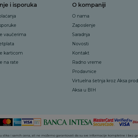
nje i isporuka
O kompaniji
plaćanja
O nama
isporuke
Zaposlenje
je vaučerima
Saradnja
etplata
Novosti
je karticom
Kontakt
e na rate
Radno vreme
Prodavnice
Virtuelna šetnja kroz Aksa pro
Aksa u BIH
 slika i samih cena, ali ne možemo garantovati da su sve informacije kompletne i bez greš