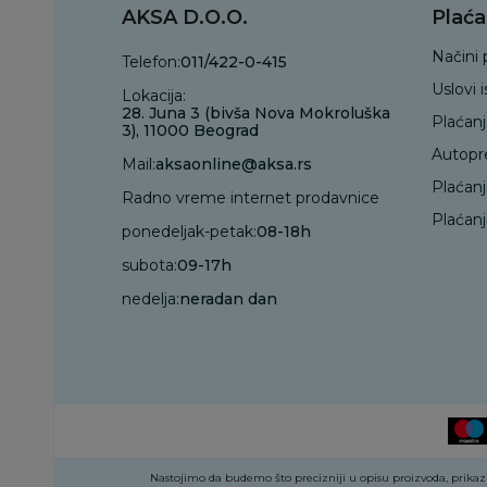
AKSA D.O.O.
Plaća
Načini 
Telefon:
011/422-0-415
Uslovi 
Lokacija:
28. Juna 3 (bivša Nova Mokroluška
Plaćan
3), 11000 Beograd
Autopr
Mail:
aksaonline@aksa.rs
Plaćan
Radno vreme internet prodavnice
Plaćanj
ponedeljak-petak:
08-18h
subota:
09-17h
nedelja:
neradan dan
Nastojimo da budemo što precizniji u opisu proizvoda, prikazu