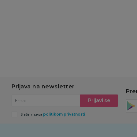
Duracell Basic AAA 6
Duracell Basic AA 6
kom
kom
689,00
RSD
689,00
RSD
Dodaj u korpu
Dodaj u korpu
Prijava na newsletter
Pre
Prijavi se
Email
Slažem se sa
politikom privatnosti