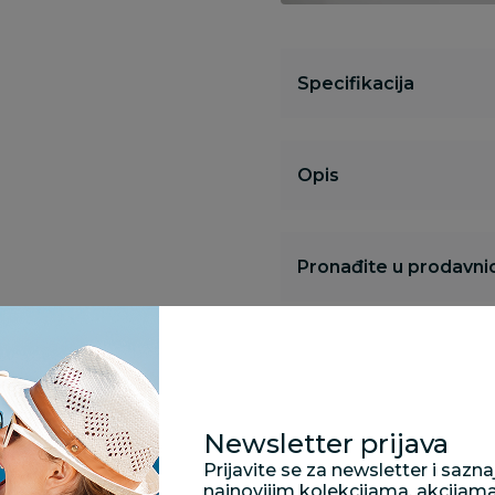
Specifikacija
Opis
Pronađite u prodavnic
Kupovina bez rizika:
odustajanje od kupov
proizvoda.
Newsletter prijava
Prijavite se za newsletter i sazn
Za porudžbine vrednos
najnovijim kolekcijama, akcijam