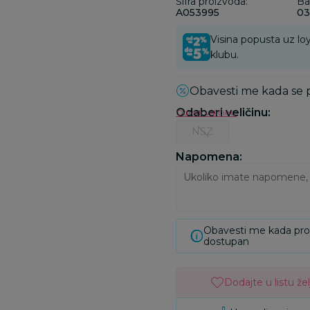
Šifra proizvoda:
Ba
A053995
03
Visina popusta uz loy
klubu.
Obavesti me kada se
Odaberi veličinu
:
Odredi veličinu
NSZ
Napomena:
Obavesti me kada pr
dostupan
Dodajte u listu žel