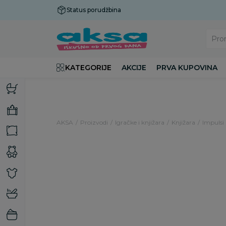
Status porudžbina
Plaćanje do 9 rata!
Pro
KATEGORIJE
AKCIJE
PRVA KUPOVINA
AKSA
Proizvodi
Igračke i knjižara
Knjižara
Impulsi