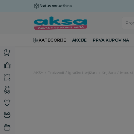
Status porudžbina
Plaćanje do 9 rata!
Pro
KATEGORIJE
AKCIJE
PRVA KUPOVINA
AKSA
Proizvodi
Igračke i knjižara
Knjižara
Impulsi