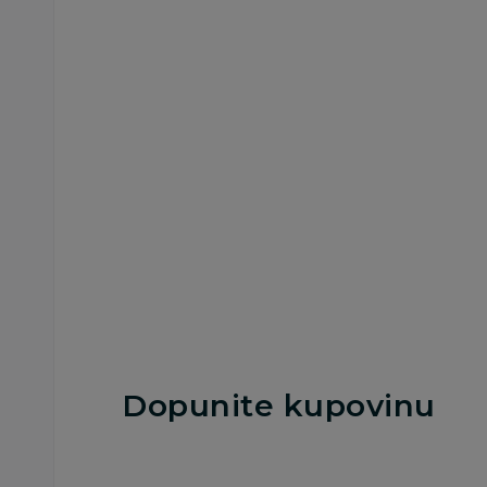
Impulsi
Impulsi
Piratix - Fortress 2 x
Piratix - one pack
12
8x24
499,00
RSD
199,00
RSD
Dodaj u korpu
Dodaj u korp
Dopunite kupovinu