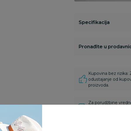
Specifikacija
Pronađite u prodavnic
Kupovina bez rizika:
odustajanje od kupov
proizvoda.
Za porudžbine vrednos
porudžbine vrednosti
rsd.