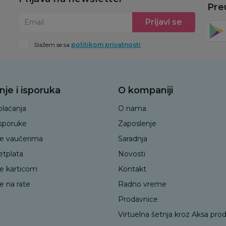
Pre
Prijavi se
Email
Slažem se sa
politikom privatnosti
nje i isporuka
O kompaniji
plaćanja
O nama
isporuke
Zaposlenje
je vaučerima
Saradnja
etplata
Novosti
je karticom
Kontakt
e na rate
Radno vreme
Prodavnice
Virtuelna šetnja kroz Aksa pro