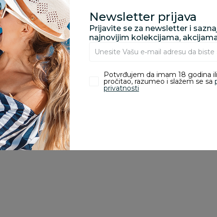
Newsletter prijava
Prijavite se za newsletter i sazn
zvoda
najnovijim kolekcijama, akcijam
ivanje je omogućeno samo korisnicima koji su kupili proizvod.
Potvrđujem da imam 18 godina ili
pročitao, razumeo i slažem se sa
privatnosti
Besplatna
Besplatna
dostava
dostava