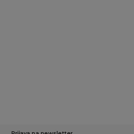
Baterije
Baterije
Duracell Basic AAA 6
Duracell Basic AA 6
kom
kom
689,00
RSD
689,00
RSD
Dodaj u korpu
Dodaj u korpu
Prijava na newsletter