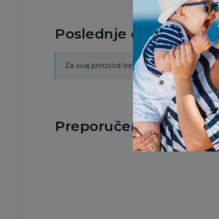
Poslednje ocene proi
Za ovaj proizvod trenutno nema ocena. Ocenj
Preporučeno