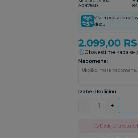
Šifra proizvoda:
Ba
A092550
84
Visina popusta uz loy
klubu.
2.099,00
RS
Obavesti me kada se
Napomena:
Izaberi količinu
Dodajte u listu žel