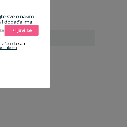
ajte sve o našim
a i događajima.
Prijavi se
Unesite Vašu e‑mail adresu da biste se prijavili na newsletter.
 više i da sam
politikom