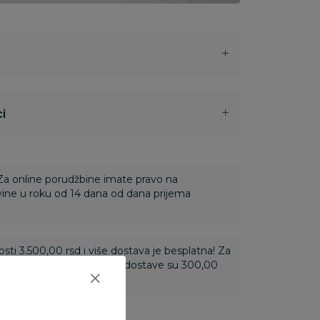
i
 Za online porudžbine imate pravo na
ine u roku od 14 dana od dana prijema
ti 3.500,00 rsd i više dostava je besplatna! Za
 do 3.499,99 rsd troškovi dostave su 300,00