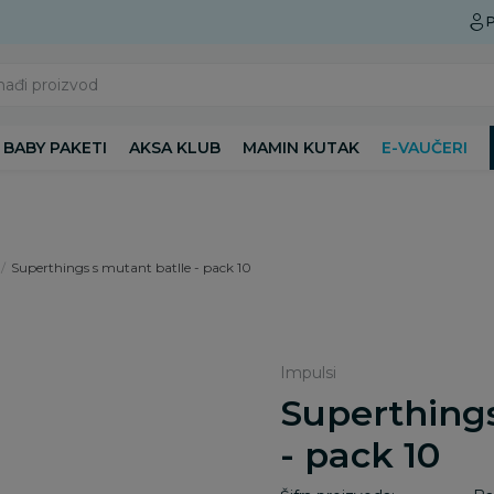
Preuzmite Aksa aplikaciju
P
nađi proizvod
BABY PAKETI
AKSA KLUB
MAMIN KUTAK
E-VAUČERI
Superthings s mutant batlle - pack 10
Impulsi
Superthings
- pack 10