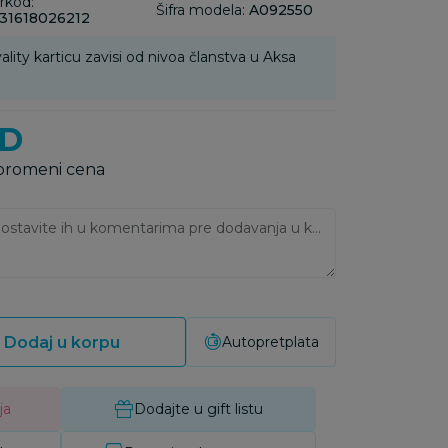
rkod:
Šifra modela:
A092550
31618026212
ality karticu zavisi od nivoa članstva u Aksa
D
 promeni cena
Ukoliko imate napomene, ostavite ih u komentarima pre dodavanja u korpu:
Dodaj u korpu
Autopretplata
ja
Dodajte u gift listu