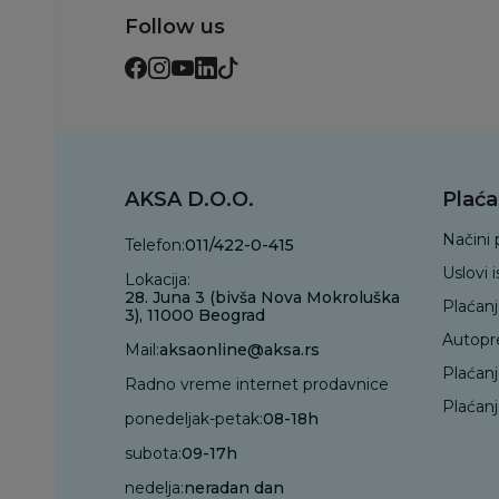
Follow us
AKSA D.O.O.
Plaća
Načini 
Telefon:
011/422-0-415
Uslovi 
Lokacija:
28. Juna 3 (bivša Nova Mokroluška
Plaćan
3), 11000 Beograd
Autopr
Mail:
aksaonline@aksa.rs
Plaćan
Radno vreme internet prodavnice
Plaćanj
ponedeljak-petak:
08-18h
subota:
09-17h
nedelja:
neradan dan