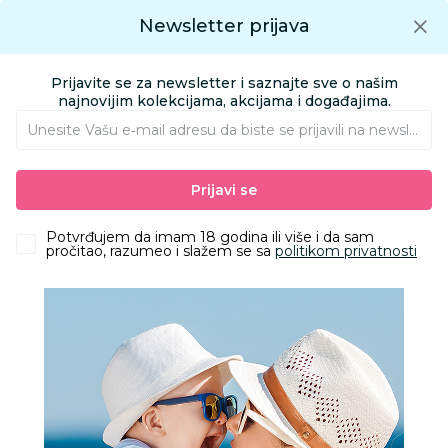
Preuzmite Aksa aplikaciju
Newsletter prijava
Google play
Aksa APP
0
0
Preuzmite besplatno Aksa Aplikaciju
App store
Prijavite se za newsletter i saznajte sve o našim
Pronađi proizvod
najnovijim kolekcijama, akcijama i događajima.
Unesite Vašu e‑mail adresu da biste se prijavili na newsletter.
AKSA
Proizvodi
Kozmetika i nega
Hemija
Prijavi se
Lična higijena i kućna hemija
Nega tela odrasli
Intimna nega
Ob Tamponi Procomfort Normal 8Kom
Potvrđujem da imam 18 godina ili više i da sam
pročitao, razumeo i slažem se sa
politikom privatnosti