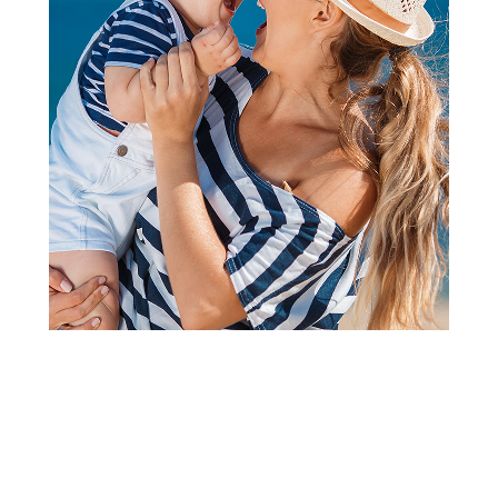
Intimna nega
Ob Tamponi Procomfort
Normal 8Kom
Šifra proizvoda:
A068199
Barkod:
3574660234442
Šifra modela:
A068199
Visina popusta uz loyality karticu zavisi od nivoa