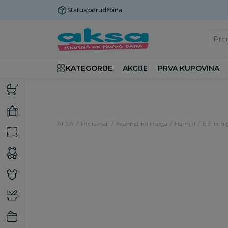
Status porudžbina
Plaćanje do 9 rata!
Pro
KATEGORIJE
AKCIJE
PRVA KUPOVINA
AKSA
Proizvodi
Kozmetika i nega
Hemija
Lična hi