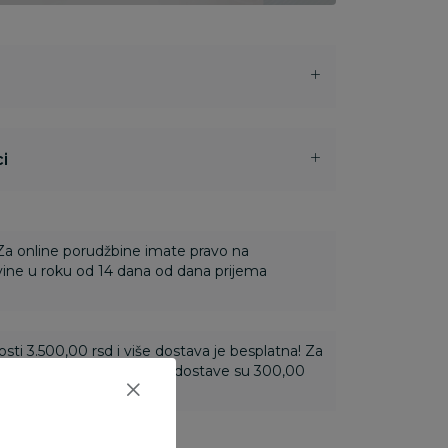
i
 Za online porudžbine imate pravo na
ine u roku od 14 dana od dana prijema
ti 3.500,00 rsd i više dostava je besplatna! Za
 do 3.499,99 rsd troškovi dostave su 300,00