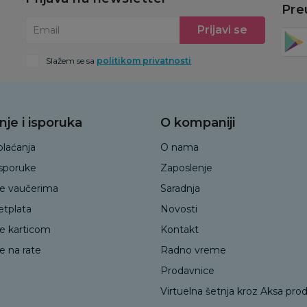
Pre
Prijavi se
Email
Slažem se sa
politikom privatnosti
nje i isporuka
O kompaniji
plaćanja
O nama
isporuke
Zaposlenje
je vaučerima
Saradnja
etplata
Novosti
je karticom
Kontakt
e na rate
Radno vreme
Prodavnice
Virtuelna šetnja kroz Aksa pro