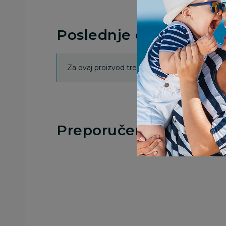
Poslednje ocene proi
Za ovaj proizvod trenutno nema ocena. Ocenj
Preporučeno