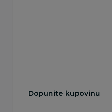
Intimna nega
Intimna nega
Carefree Dnevni
Carefree Dnevni
Ulošci Flexiform
Ulošci Cotton Fres
Fresh 18Kom
56Kom
275,00
RSD
639,00
RSD
Dodaj u korpu
Dodaj u korp
Dopunite kupovinu