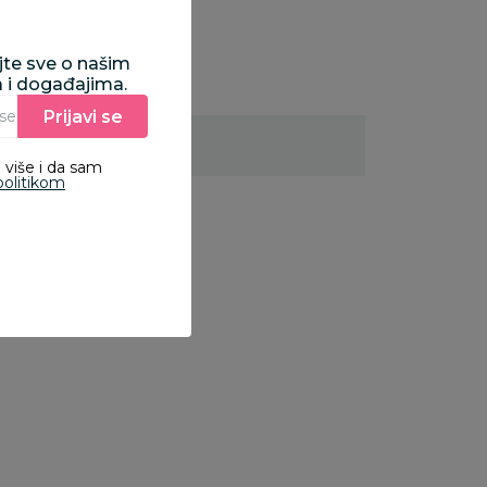
ajte sve o našim
a i događajima.
Prijavi se
Unesite Vašu e‑mail adresu da biste se prijavili na newsletter.
 više i da sam
politikom