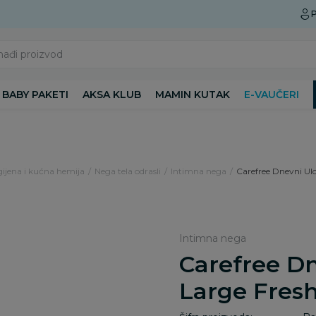
Preuzmite Aksa aplikaciju
P
nađi proizvod
BABY PAKETI
AKSA KLUB
MAMIN KUTAK
E-VAUČERI
gijena i kućna hemija
Nega tela odrasli
Intimna nega
Carefree Dnevni Ul
Intimna nega
Carefree Dn
Large Fres