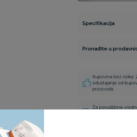
Specifikacija
Pronađite u prodavnic
Kupovina bez rizika:
odustajanje od kupov
proizvoda.
Za porudžbine vrednos
porudžbine vrednosti
rsd.