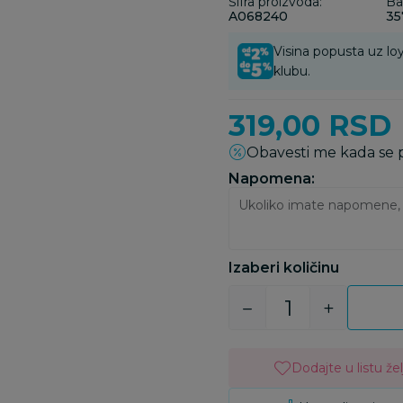
Šifra proizvoda:
Ba
A068240
35
Visina popusta uz loy
klubu.
319,00
RSD
Obavesti me kada se
Napomena:
Izaberi količinu
Dodajte u listu žel