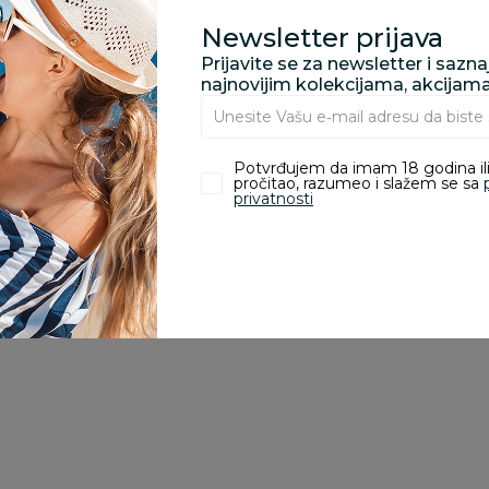
Newsletter prijava
Prijavite se za newsletter i sazn
zvoda
najnovijim kolekcijama, akcijam
ivanje je omogućeno samo korisnicima koji su kupili proizvod.
Potvrđujem da imam 18 godina ili
pročitao, razumeo i slažem se sa
privatnosti