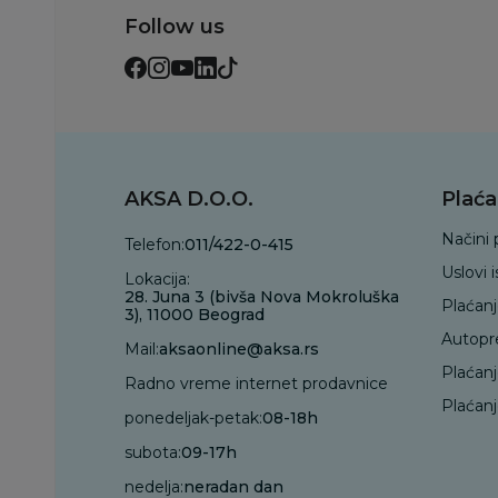
Follow us
AKSA D.O.O.
Plaća
Načini 
Telefon:
011/422-0-415
Uslovi 
Lokacija:
28. Juna 3 (bivša Nova Mokroluška
Plaćan
3), 11000 Beograd
Autopr
Mail:
aksaonline@aksa.rs
Plaćan
Radno vreme internet prodavnice
Plaćanj
ponedeljak-petak:
08-18h
subota:
09-17h
nedelja:
neradan dan