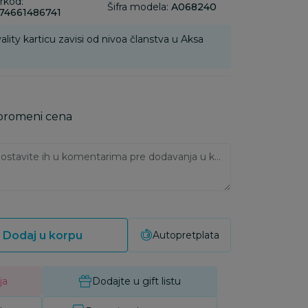
rkod:
Šifra modela:
A068240
74661486741
ality karticu zavisi od nivoa članstva u Aksa
 promeni cena
Ukoliko imate napomene, ostavite ih u komentarima pre dodavanja u korpu:
Dodaj u korpu
Autopretplata
ja
Dodajte u gift listu