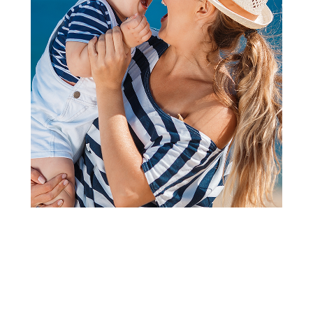
Jakne, kaputi, mantili, kabanice i sakoi
Mountain Wolf kabanica
Jagodica
Šifra proizvoda:
A060284
Barkod:
8606109538004
Šifra modela:
A060284
Visina popusta uz loyality karticu zavisi od nivoa