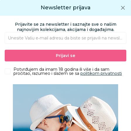
Preuzmite Aksa aplikaciju
Newsletter prijava
Google play
Aksa APP
0
0
Preuzmite besplatno Aksa Aplikaciju
App store
Prijavite se za newsletter i saznajte sve o našim
Pronađi proizvod
najnovijim kolekcijama, akcijama i događajima.
Unesite Vašu e‑mail adresu da biste se prijavili na newsletter.
AKSA
Proizvodi
Odeća
Odeća za decu
Prijavi se
Jakne, kaputi, mantili, kabanice i sakoi
Mountain Wolf kabanica Jagodica
Potvrđujem da imam 18 godina ili više i da sam
pročitao, razumeo i slažem se sa
politikom privatnosti