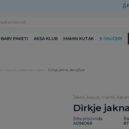
Preuzmite Aksa aplikaciju
P
nađi proizvod
BABY PAKETI
AKSA KLUB
MAMIN KUTAK
E-VAUČERI
i, mantili, kabanice i sakoi
Dirkje jakna, devojčice
Jakne, kaputi, mantili, kaban
Dirkje jakna
Šifra proizvoda:
Ba
A096068
87