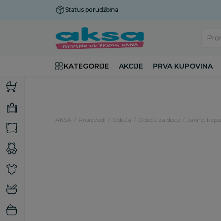
Status porudžbina
Plaćanje do 9 rata!
Pro
KATEGORIJE
AKCIJE
PRVA KUPOVINA
AKSA
Proizvodi
Odeća
Odeća za decu
Jakne, kaput