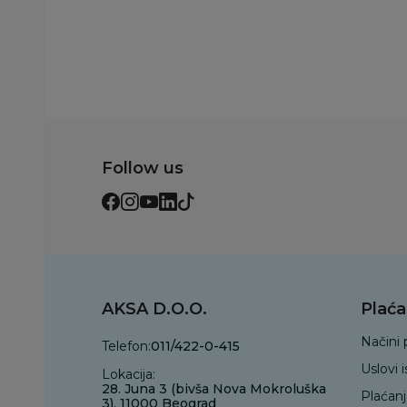
Follow us
AKSA D.O.O.
Plaća
Načini 
Telefon:
011/422-0-415
Uslovi 
Lokacija:
28. Juna 3 (bivša Nova Mokroluška
Plaćan
3), 11000 Beograd