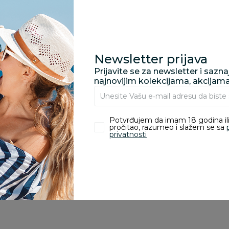
Specifikacija
Newsletter prijava
Pronađite u prodavnic
Prijavite se za newsletter i sazn
najnovijim kolekcijama, akcijam
Kupovina bez rizika:
odustajanje od kupov
Potvrđujem da imam 18 godina ili
pročitao, razumeo i slažem se sa
proizvoda.
privatnosti
Za porudžbine vrednos
porudžbine vrednosti
rsd.