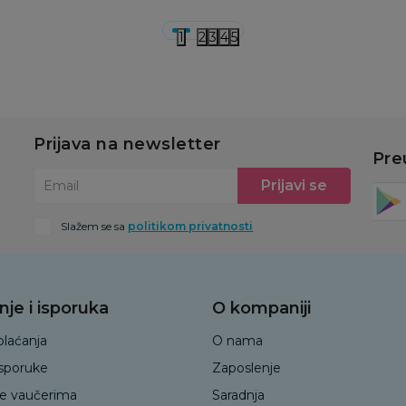
1
2
3
4
5
Prijava na newsletter
Pre
Prijavi se
Email
Slažem se sa
politikom privatnosti
nje i isporuka
O kompaniji
plaćanja
O nama
isporuke
Zaposlenje
je vaučerima
Saradnja