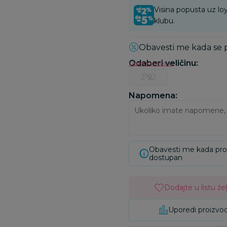
Visina popusta uz loy
klubu.
Obavesti me kada se
Odaberi veličinu
:
Odredi veličinu
2-92
Napomena:
Obavesti me kada pr
dostupan
Dodajte u listu žel
Uporedi proizvo