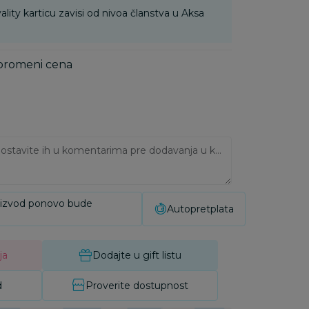
ality karticu zavisi od nivoa članstva u Aksa
 promeni cena
Ukoliko imate napomene, ostavite ih u komentarima pre dodavanja u korpu:
oizvod ponovo bude
Autopretplata
ja
Dodajte u gift listu
d
Proverite dostupnost