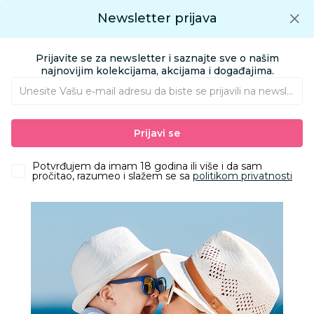
Preuzmite Aksa aplikaciju
Newsletter prijava
Google play
Aksa APP
0
0
Preuzmite besplatno Aksa Aplikaciju
App store
Prijavite se za newsletter i saznajte sve o našim
Pronađi proizvod
najnovijim kolekcijama, akcijama i događajima.
Unesite Vašu e‑mail adresu da biste se prijavili na newsletter.
AKSA
Proizvodi
Nameštaj i oprema za bebe
Oprema za mame
Prijavi se
Jastuci i jastučnice za dojenje
Kikka Boo jastuk za mame i tr. Secret Garden Green
Potvrđujem da imam 18 godina ili više i da sam
pročitao, razumeo i slažem se sa
politikom privatnosti