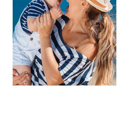
2
1
Jastuci i jastučnice za dojenje
Kikka Boo jastuk za mame i tr.
Secret Garden Green
Šifra proizvoda:
A105572
Barkod:
41304060069
Šifra modela:
A105572