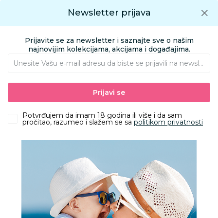
Preuzmite Aksa aplikaciju
Newsletter prijava
Google play
Aksa APP
0
0
Preuzmite besplatno Aksa Aplikaciju
App store
Prijavite se za newsletter i saznajte sve o našim
Pronađi proizvod
najnovijim kolekcijama, akcijama i događajima.
Unesite Vašu e‑mail adresu da biste se prijavili na newsletter.
AKSA
Proizvodi
Nameštaj i oprema za bebe
Prijavi se
Sitna oprema i posteljine
Jastuci i jastučnice
Stefan jastučnica sifon zelena, 60x80
Potvrđujem da imam 18 godina ili više i da sam
pročitao, razumeo i slažem se sa
politikom privatnosti