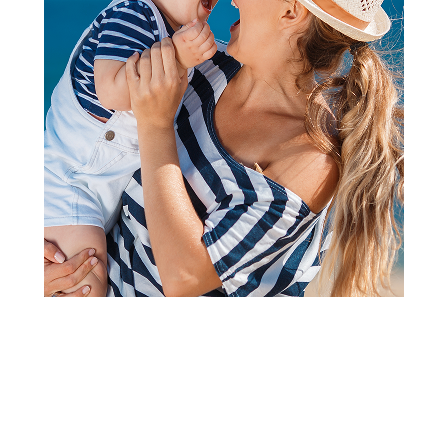
Jastuci i jastučnice
Stefan jastučnica sifon zelena,
60x80
Šifra proizvoda:
A102326
Barkod:
8600528069231
Šifra modela:
A102326
Visina popusta uz loyality karticu zavisi od nivoa