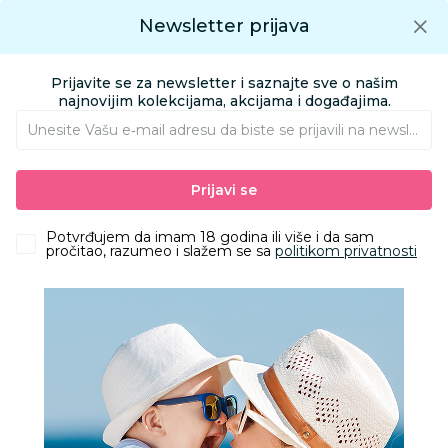
Preuzmite Aksa aplikaciju
Newsletter prijava
Google play
Aksa APP
0
0
Preuzmite besplatno Aksa Aplikaciju
App store
Prijavite se za newsletter i saznajte sve o našim
Pronađi proizvod
najnovijim kolekcijama, akcijama i događajima.
Unesite Vašu e‑mail adresu da biste se prijavili na newsletter.
AKSA
Proizvodi
Nameštaj i oprema za bebe
Prijavi se
Sitna oprema i posteljine
Jastuci i jastučnice
Lillo&Pippo jastučnica Tufne, 40x60
Potvrđujem da imam 18 godina ili više i da sam
pročitao, razumeo i slažem se sa
politikom privatnosti