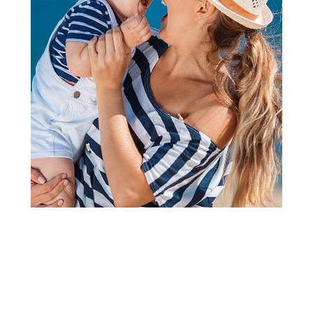
Jastuci i jastučnice
Lillo&Pippo jastučnica Tufne,
40x60
Šifra proizvoda:
A061765-ROZE
Barkod:
8600334828312
Šifra modela:
A061765
Lillo&Pippo jastučnica Tufne