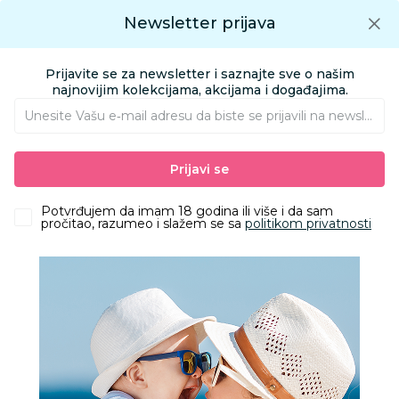
Preuzmite Aksa aplikaciju
Newsletter prijava
Google play
Aksa APP
0
0
Preuzmite besplatno Aksa Aplikaciju
App store
Prijavite se za newsletter i saznajte sve o našim
Pronađi proizvod
najnovijim kolekcijama, akcijama i događajima.
Unesite Vašu e‑mail adresu da biste se prijavili na newsletter.
AKSA
Proizvodi
Nameštaj i oprema za bebe
Prijavi se
Sitna oprema i posteljine
Jastuci i jastučnice
Lillo&Pippo igračka jastuk planeta
Potvrđujem da imam 18 godina ili više i da sam
pročitao, razumeo i slažem se sa
politikom privatnosti