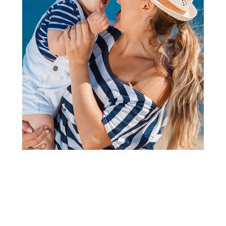
Jastuci i jastučnice
Lillo&Pippo igračka jastuk
planeta
Šifra proizvoda:
A092087
Barkod:
8606033469016
Šifra modela:
A092087
Visina popusta uz loyality karticu zavisi od nivoa