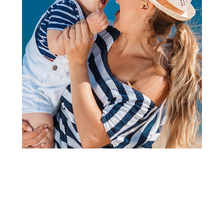
Jastuci
Stefan jastuk Comodo H
elipsa, 50x28 cm
Šifra proizvoda:
A094777
Barkod:
8606004605030
Šifra modela:
A094777
Visina popusta uz loyality karticu zavisi od nivoa
članstva u Aksa klubu.