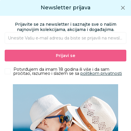
Preuzmite Aksa aplikaciju
Newsletter prijava
Google play
Aksa APP
0
0
Preuzmite besplatno Aksa Aplikaciju
App store
Prijavite se za newsletter i saznajte sve o našim
Pronađi proizvod
najnovijim kolekcijama, akcijama i događajima.
Unesite Vašu e‑mail adresu da biste se prijavili na newsletter.
AKSA
Proizvodi
Kućni tekstil
Jastuci
Prijavi se
Stefan jastuk Comodo H elipsa, 50x28 cm
Potvrđujem da imam 18 godina ili više i da sam
pročitao, razumeo i slažem se sa
politikom privatnosti