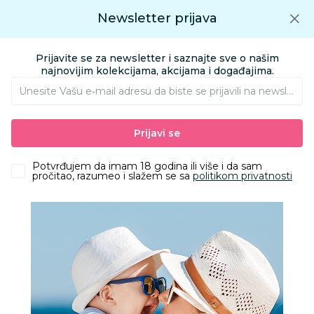
Preuzmite Aksa aplikaciju
Newsletter prijava
Google play
Aksa APP
0
0
Preuzmite besplatno Aksa Aplikaciju
App store
Prijavite se za newsletter i saznajte sve o našim
Pronađi proizvod
najnovijim kolekcijama, akcijama i događajima.
Unesite Vašu e‑mail adresu da biste se prijavili na newsletter.
AKSA
Proizvodi
Kućni tekstil
Tekstilna oprema za bebe i mame
Prijavi se
Jorgani, prekrivači, ćebad
Baby Textil štep deka Dino družina, 140x200 cm
Potvrđujem da imam 18 godina ili više i da sam
pročitao, razumeo i slažem se sa
politikom privatnosti