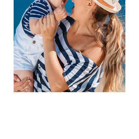
2
3
4
1
Jorgani, prekrivači, ćebad
Baby Textil štep deka Dino
družina, 140x200 cm
Šifra proizvoda:
A106467
Barkod:
8605029737818
Šifra modela:
A106467