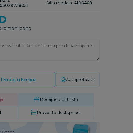
rkod:
Šifra modela:
A106468
05029738051
D
 promeni cena
Ukoliko imate napomene, ostavite ih u komentarima pre dodavanja u korpu:
Dodaj u korpu
Autopretplata
ja
Dodajte u gift listu
d
Proverite dostupnost