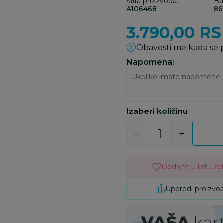
Šifra proizvoda:
Ba
A106468
86
3.790,00
RS
Obavesti me kada se
Napomena:
Izaberi količinu
Dodajte u listu žel
Uporedi proizvo