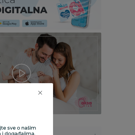
ajte sve o našim
a i događajima.