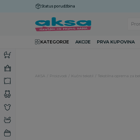
Status porudžbina
Plaćanje do 9 rata!
Pro
KATEGORIJE
AKCIJE
PRVA KUPOVINA
AKSA
Proizvodi
Kućni tekstil
Tekstilna oprema za b