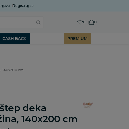
rijava
Uobičajeni rok isporuke je 2 do 7 radnih dana!
Registruj se
P
0
0
CASH BACK
PREMIUM
na, 140x200 cm
 štep deka
žina, 140x200 cm