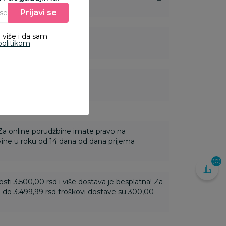
Prijavi se
Unesite Vašu e‑mail adresu da biste se prijavili na newsletter.
 više i da sam
politikom
i
 Za online porudžbine imate pravo na
ine u roku od 14 dana od dana prijema
(0)
ti 3.500,00 rsd i više dostava je besplatna! Za
 do 3.499,99 rsd troškovi dostave su 300,00