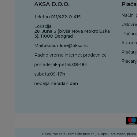
AKSA D.O.O.
Plaća
Načini 
Telefon:
011/422-0-415
Uslovi 
Lokacija:
28. Juna 3 (bivša Nova Mokroluška
Plaćan
3), 11000 Beograd
Autopr
Mail:
aksaonline@aksa.rs
Plaćan
Radno vreme internet prodavnice
Plaćanj
ponedeljak-petak:
08-18h
subota:
09-17h
nedelja:
neradan dan
Nastojimo da budemo što precizniji u opisu proizvoda, prikazu