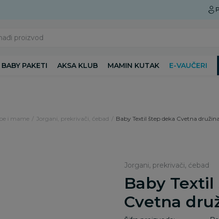
Preuzmite Aksa aplikaciju
P
nađi proizvod
BABY PAKETI
AKSA KLUB
MAMIN KUTAK
E-VAUČERI
ebe i mame
Jorgani, prekrivači, ćebad
Baby Textil štep deka Cvetna druži
Jorgani, prekrivači, ćebad
Baby Textil
Cvetna dru