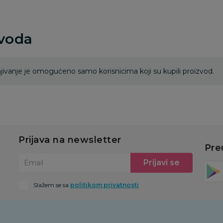
zvoda
ivanje je omogućeno samo korisnicima koji su kupili proizvod.
Prijava na newsletter
Pre
Prijavi se
Email
Slažem se sa
politikom privatnosti