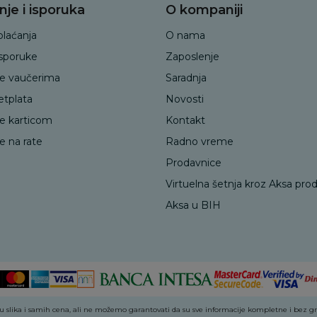
nje i isporuka
O kompaniji
plaćanja
O nama
isporuke
Zaposlenje
je vaučerima
Saradnja
etplata
Novosti
je karticom
Kontakt
e na rate
Radno vreme
Prodavnice
Virtuelna šetnja kroz Aksa pro
Aksa u BIH
 slika i samih cena, ali ne možemo garantovati da su sve informacije kompletne i bez greš