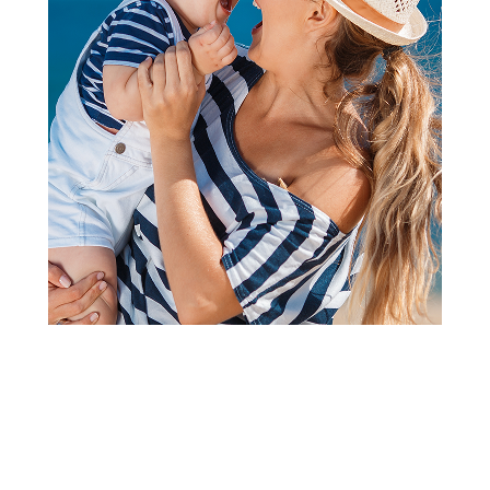
Jorgani, prekrivači, ćebad
Stefan pokrivač Bohemia
220x240 cm, lila
Šifra proizvoda:
A106948
Barkod:
8600528081080
Šifra modela:
A106948