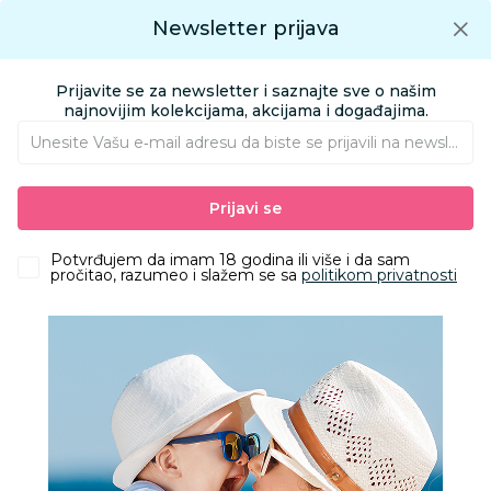
Preuzmite Aksa aplikaciju
Newsletter prijava
Google play
Aksa APP
0
0
Preuzmite besplatno Aksa Aplikaciju
App store
Prijavite se za newsletter i saznajte sve o našim
Pronađi proizvod
najnovijim kolekcijama, akcijama i događajima.
Unesite Vašu e‑mail adresu da biste se prijavili na newsletter.
AKSA
Proizvodi
Kućni tekstil
Tekstilna oprema za bebe i mame
Prijavi se
Jorgani, prekrivači, ćebad
Stefan pokrivač Bohemia 220x240 cm, lila
Potvrđujem da imam 18 godina ili više i da sam
pročitao, razumeo i slažem se sa
politikom privatnosti