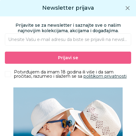
Preuzmite Aksa aplikaciju
Newsletter prijava
Google play
Aksa APP
0
0
Preuzmite besplatno Aksa Aplikaciju
App store
Prijavite se za newsletter i saznajte sve o našim
Pronađi proizvod
najnovijim kolekcijama, akcijama i događajima.
Unesite Vašu e‑mail adresu da biste se prijavili na newsletter.
AKSA
Proizvodi
Kućni tekstil
Tekstilna oprema za bebe i mame
Prijavi se
Jorgani, prekrivači, ćebad
Stefan pokrivač Bohemia 220x240 cm, mint
Potvrđujem da imam 18 godina ili više i da sam
pročitao, razumeo i slažem se sa
politikom privatnosti