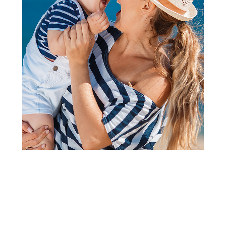
Jorgani, prekrivači, ćebad
Stefan pokrivač Bohemia
220x240 cm, mint
Šifra proizvoda:
A106949
Barkod:
8600528081097
Šifra modela:
A106949