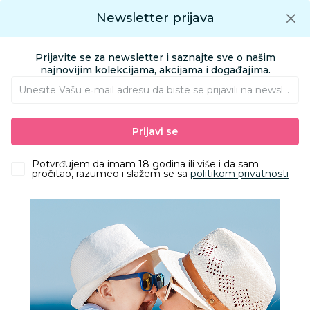
Preuzmite Aksa aplikaciju
Newsletter prijava
Google play
Aksa APP
0
0
Preuzmite besplatno Aksa Aplikaciju
App store
Prijavite se za newsletter i saznajte sve o našim
Pronađi proizvod
najnovijim kolekcijama, akcijama i događajima.
Unesite Vašu e‑mail adresu da biste se prijavili na newsletter.
AKSA
Proizvodi
Odeća
Odeća za decu
Kačketi i šeširi
Prijavi se
Liewood šešir sa dva lica Gorm vel 9/12M,SailSandy
Potvrđujem da imam 18 godina ili više i da sam
pročitao, razumeo i slažem se sa
politikom privatnosti