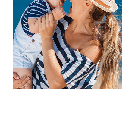
Kačketi i šeširi
Liewood šešir sa dva lica Gorm
vel 9/12M,SailSandy
Šifra proizvoda:
A103831
Barkod:
5715493506582
Šifra modela:
A103831
3.999,00
RSD