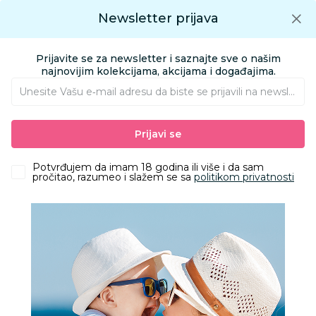
Preuzmite Aksa aplikaciju
Newsletter prijava
Google play
Aksa APP
0
0
Preuzmite besplatno Aksa Aplikaciju
App store
Prijavite se za newsletter i saznajte sve o našim
Pronađi proizvod
najnovijim kolekcijama, akcijama i događajima.
Unesite Vašu e‑mail adresu da biste se prijavili na newsletter.
AKSA
Proizvodi
Kozmetika i nega
Oprema za kupanje
Prijavi se
Kadice za kupanje
Puerri stalak za presvlačenje i kupanje Joy, Grey
Potvrđujem da imam 18 godina ili više i da sam
pročitao, razumeo i slažem se sa
politikom privatnosti
20
%