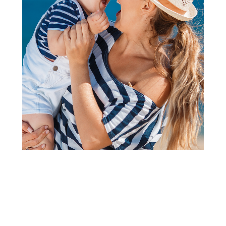
2
3
1
Kadice za kupanje
Puerri stalak za presvlačenje i
kupanje Joy, Grey
Šifra proizvoda:
A076103
Barkod:
8600334905457
Šifra modela:
A076103
Puerri u svojoj ponudi pored ogradica ima kolica, ležaljke,
dubkove, jednopoložajne i višepoložajne hranilice. Pored
odličnog kvaliteta, proizvode iz asortimana brenda Puerri,