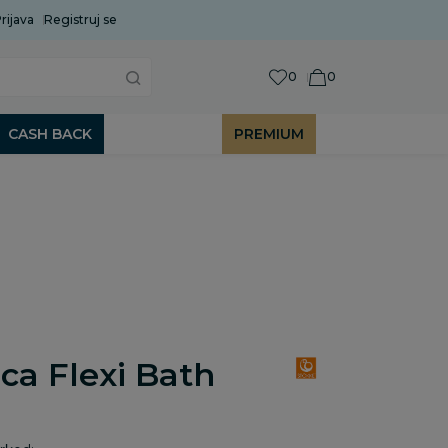
rijava
Uobičajeni rok isporuke je 2 do 7 radnih dana!
Registruj se
P
0
0
CASH BACK
PREMIUM
ca Flexi Bath