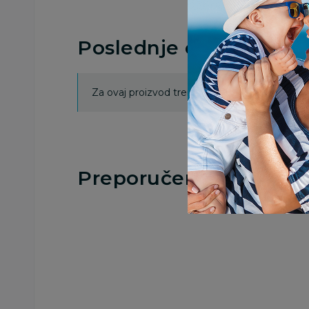
Poslednje ocene proi
Za ovaj proizvod trenutno nema ocena. Ocenj
Preporučeno
30
%