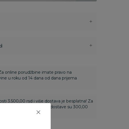
i
 Za online porudžbine imate pravo na
ine u roku od 14 dana od dana prijema
ti 3.500,00 rsd i više dostava je besplatna! Za
 do 3.499,99 rsd troškovi dostave su 300,00