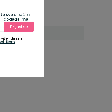
ajte sve o našim
a i događajima.
Prijavi se
Unesite Vašu e‑mail adresu da biste se prijavili na newsletter.
 više i da sam
politikom
Besplatna
Besplatna
Bespla
dostava
dostava
dosta