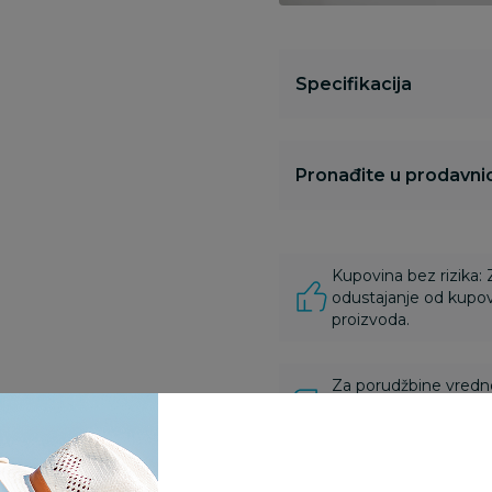
Specifikacija
Pronađite u prodavnic
Kupovina bez rizika:
odustajanje od kupov
proizvoda.
Za porudžbine vrednos
porudžbine vrednosti
rsd.