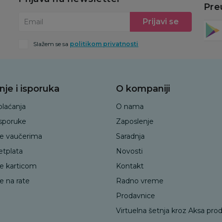
Pre
Prijavi se
Email
Slažem se sa
politikom privatnosti
nje i isporuka
O kompaniji
plaćanja
O nama
isporuke
Zaposlenje
je vaučerima
Saradnja
etplata
Novosti
je karticom
Kontakt
e na rate
Radno vreme
Prodavnice
Virtuelna šetnja kroz Aksa pro