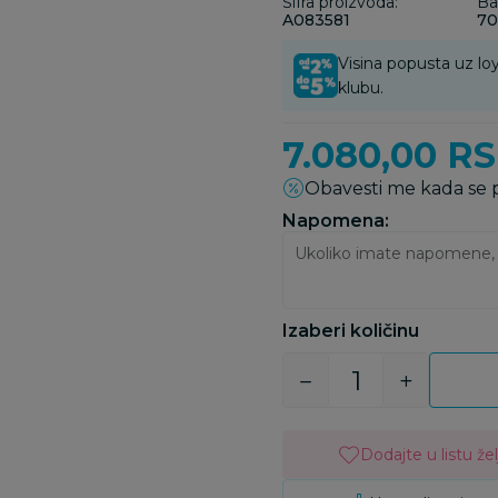
Šifra proizvoda:
Ba
A083581
70
Visina popusta uz loy
klubu.
7.080,00
R
Obavesti me kada se
Napomena:
Izaberi količinu
Dodajte u listu žel