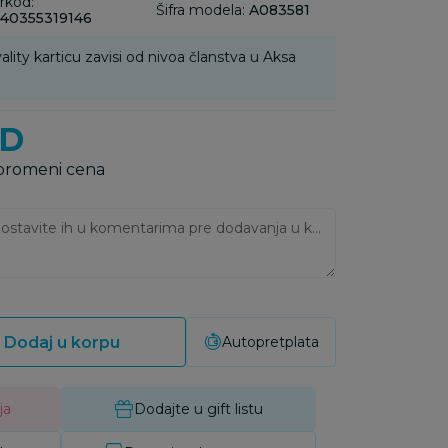
rkod:
Šifra modela:
A083581
40355319146
ality karticu zavisi od nivoa članstva u Aksa
SD
 promeni cena
Ukoliko imate napomene, ostavite ih u komentarima pre dodavanja u korpu:
Dodaj u korpu
Autopretplata
ja
Dodajte u gift listu