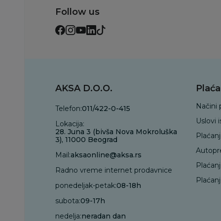
Follow us
AKSA D.O.O.
Plaća
Načini 
Telefon:
011/422-0-415
Uslovi 
Lokacija:
28. Juna 3 (bivša Nova Mokroluška
Plaćan
3), 11000 Beograd
Autopr
Mail:
aksaonline@aksa.rs
Plaćan
Radno vreme internet prodavnice
Plaćanj
ponedeljak-petak:
08-18h
subota:
09-17h
nedelja:
neradan dan