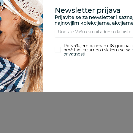
Newsletter prijava
Prijavite se za newsletter i sazn
zvoda
najnovijim kolekcijama, akcijam
ivanje je omogućeno samo korisnicima koji su kupili proizvod.
Potvrđujem da imam 18 godina ili
pročitao, razumeo i slažem se sa
privatnosti