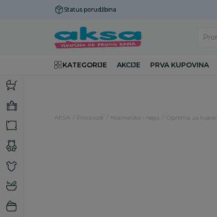
Status porudžbina
Plaćanje do 9 rata!
Pro
KATEGORIJE
AKCIJE
PRVA KUPOVINA
AKSA
Proizvodi
Kozmetika i nega
Oprema za kupan