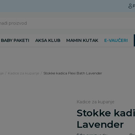
Preuzmite Aksa aplikaciju
P
nađi proizvod
BABY PAKETI
AKSA KLUB
MAMIN KUTAK
E-VAUČERI
je
Kadice za kupanje
Stokke kadica Flexi Bath Lavender
Kadice za kupanje
Stokke kadi
Lavender