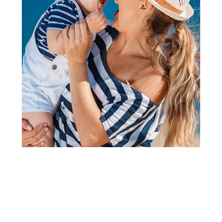
Kape, šalovi i rukavice
Stamion kapa Paw Patrol ,
devojčice
Šifra proizvoda:
A076132
Barkod:
5204679174672
Šifra modela:
A076132
Visina popusta uz loyality karticu zavisi od nivoa
članstva u Aksa klubu.