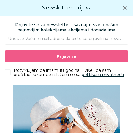
Preuzmite Aksa aplikaciju
Newsletter prijava
Google play
Aksa APP
0
0
Preuzmite besplatno Aksa Aplikaciju
App store
Prijavite se za newsletter i saznajte sve o našim
Pronađi proizvod
najnovijim kolekcijama, akcijama i događajima.
Unesite Vašu e‑mail adresu da biste se prijavili na newsletter.
AKSA
Proizvodi
Odeća
Odeća za decu
Kape, šalovi i rukavice
Prijavi se
Stamion kapa Paw Patrol , devojčice
Potvrđujem da imam 18 godina ili više i da sam
pročitao, razumeo i slažem se sa
politikom privatnosti