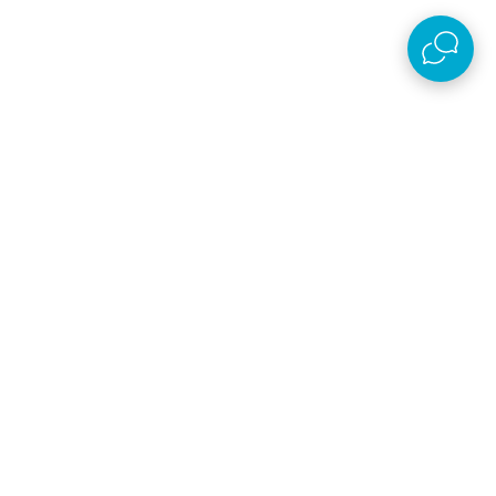
Prijavi se
Slažem se sa
politikom privatnosti
Preuzmi aplikaciju
AKSA D.O.O.
Plaćanje i isporuka
O kompaniji
Online prodaja