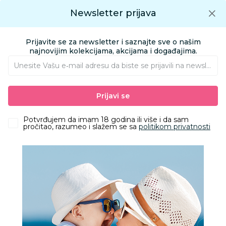
Preuzmite Aksa aplikaciju
Newsletter prijava
Google play
Aksa APP
0
0
Preuzmite besplatno Aksa Aplikaciju
App store
Prijavite se za newsletter i saznajte sve o našim
Pronađi proizvod
najnovijim kolekcijama, akcijama i događajima.
Unesite Vašu e‑mail adresu da biste se prijavili na newsletter.
AKSA
Proizvodi
Odeća
Odeća za decu
Kape, šalovi i rukavice
Prijavi se
Ajs kapa, devojčice
Potvrđujem da imam 18 godina ili više i da sam
pročitao, razumeo i slažem se sa
politikom privatnosti