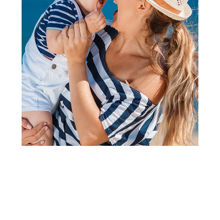
Kape, šalovi i rukavice
Ajs kapa, devojčice
Šifra proizvoda:
A083349
Barkod:
51096924
Šifra modela:
A083349
Dostupne veličine: 50, 52, 54
Visina popusta uz loyality karticu zavisi od nivoa