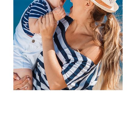
Kape, šalovi i rukavice
Ajs kapa, dečaci
Šifra proizvoda:
A094302
Sirovinski sastav: 95% pamuk, 5% elastan
Visina popusta uz loyality karticu zavisi od nivoa
članstva u Aksa klubu.