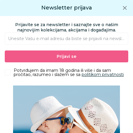
Preuzmite Aksa aplikaciju
Newsletter prijava
Google play
Aksa APP
0
0
Preuzmite besplatno Aksa Aplikaciju
App store
Prijavite se za newsletter i saznajte sve o našim
Pronađi proizvod
najnovijim kolekcijama, akcijama i događajima.
Unesite Vašu e‑mail adresu da biste se prijavili na newsletter.
AKSA
Proizvodi
Odeća
Odeća za decu
Kape, šalovi i rukavice
Prijavi se
Ajs kapa, dečaci
Potvrđujem da imam 18 godina ili više i da sam
pročitao, razumeo i slažem se sa
politikom privatnosti