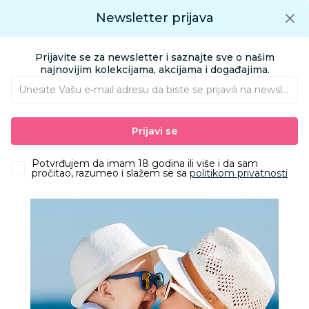
Preuzmite Aksa aplikaciju
Newsletter prijava
Google play
Aksa APP
0
0
Preuzmite besplatno Aksa Aplikaciju
App store
Prijavite se za newsletter i saznajte sve o našim
Pronađi proizvod
najnovijim kolekcijama, akcijama i događajima.
Unesite Vašu e‑mail adresu da biste se prijavili na newsletter.
AKSA
Proizvodi
Odeća
Odeća za bebe
Prijavi se
Kape, rukavice i popkice za bebe
Lillo&Pippo bebi kapica, dečaci
Potvrđujem da imam 18 godina ili više i da sam
pročitao, razumeo i slažem se sa
politikom privatnosti