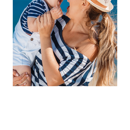
Kape, rukavice i popkice za bebe
Lillo&Pippo bebi kapica,
dečaci
Šifra proizvoda:
A104772
Barkod:
8600856104949
Šifra modela:
A104772
490,00
RSD