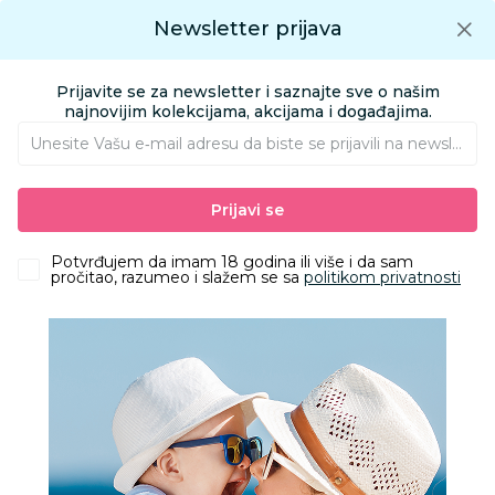
Preuzmite Aksa aplikaciju
Newsletter prijava
Google play
Aksa APP
0
0
Preuzmite besplatno Aksa Aplikaciju
App store
Prijavite se za newsletter i saznajte sve o našim
Pronađi proizvod
najnovijim kolekcijama, akcijama i događajima.
Unesite Vašu e‑mail adresu da biste se prijavili na newsletter.
AKSA
Proizvodi
Odeća
Odeća za bebe
Prijavi se
Kape, rukavice i popkice za bebe
Pom Pom kapa, devojčice
Potvrđujem da imam 18 godina ili više i da sam
pročitao, razumeo i slažem se sa
politikom privatnosti