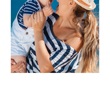
Kape, rukavice i popkice za bebe
Pom Pom kapa, devojčice
Šifra proizvoda:
A052771
Visina popusta uz loyality karticu zavisi od nivoa
članstva u Aksa klubu.