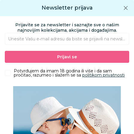
Preuzmite Aksa aplikaciju
Newsletter prijava
Google play
Aksa APP
0
0
Preuzmite besplatno Aksa Aplikaciju
App store
Prijavite se za newsletter i saznajte sve o našim
Pronađi proizvod
najnovijim kolekcijama, akcijama i događajima.
Unesite Vašu e‑mail adresu da biste se prijavili na newsletter.
AKSA
Proizvodi
Odeća
Odeća za bebe
Prijavi se
Kape, rukavice i popkice za bebe
Lillo&Pippo bebi kapa, dečaci
Potvrđujem da imam 18 godina ili više i da sam
pročitao, razumeo i slažem se sa
politikom privatnosti