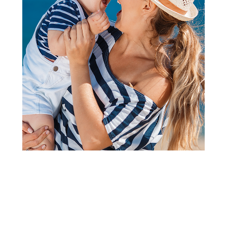
Kape, rukavice i popkice za bebe
Lillo&Pippo bebi kapa, dečaci
Šifra proizvoda:
A080084
Visina popusta uz loyality karticu zavisi od nivoa
članstva u Aksa klubu.