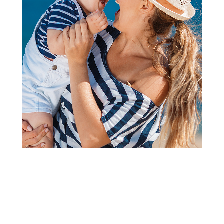
2
1
Kape, rukavice i popkice za bebe
Liewood Aviana kapa za
bebe,Tuscany R/Pale Tusc
Šifra proizvoda:
A090122
Danski brend Liewood nudi širok asortiman proizvoda za
negu beba, odeće I igračaka. Liewood stvara neodoljive
proizvode za moderne porodice. Svi proizvodi zajedno