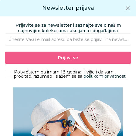
Preuzmite Aksa aplikaciju
Newsletter prijava
Google play
Aksa APP
0
0
Preuzmite besplatno Aksa Aplikaciju
App store
Prijavite se za newsletter i saznajte sve o našim
Pronađi proizvod
najnovijim kolekcijama, akcijama i događajima.
Unesite Vašu e‑mail adresu da biste se prijavili na newsletter.
AKSA
Proizvodi
Odeća
Odeća za bebe
Prijavi se
Kape, rukavice i popkice za bebe
Liewood Aviana kapa za bebe,Tuscany R/Pale Tusc
Potvrđujem da imam 18 godina ili više i da sam
pročitao, razumeo i slažem se sa
politikom privatnosti