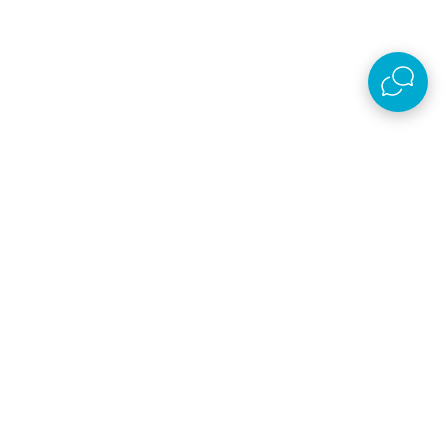
AKSA D.O.O.
Plaćanje i isporuka
O kompaniji
Online prodaja
Nastojimo da budemo što precizniji u opisu proizvoda, prikazu slika i samih cena,
ali ne možemo garantovati da su sve informacije kompletne i bez grešaka. Svi
artikli prikazani na sajtu su deo naše ponude, ali ne podrazumeva da su dostupni
u svakom trenutku.