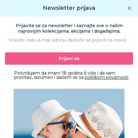
Preuzmite Aksa aplikaciju
Newsletter prijava
Google play
Aksa APP
0
0
Preuzmite besplatno Aksa Aplikaciju
App store
Prijavite se za newsletter i saznajte sve o našim
Pronađi proizvod
najnovijim kolekcijama, akcijama i događajima.
Unesite Vašu e‑mail adresu da biste se prijavili na newsletter.
AKSA
Proizvodi
Odeća
Odeća za bebe
Prijavi se
Kape, rukavice i popkice za bebe
Lillo&Pippo popke, unisex
Potvrđujem da imam 18 godina ili više i da sam
pročitao, razumeo i slažem se sa
politikom privatnosti