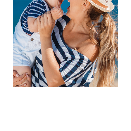
2
1
Kape, rukavice i popkice za bebe
Lillo&Pippo popke, unisex
Šifra proizvoda:
A090918
Barkod:
8600856014798
Šifra modela:
A090918
Visina popusta uz loyality karticu zavisi od nivoa
članstva u Aksa klubu.