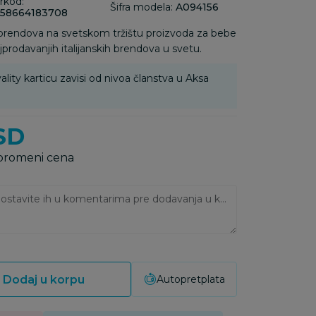
rkod:
Šifra modela:
A094156
58664183708
 brendova na svetskom tržištu proizvoda za bebe
jprodavanjih italijanskih brendova u svetu.
ality karticu zavisi od nivoa članstva u Aksa
SD
 promeni cena
Ukoliko imate napomene, ostavite ih u komentarima pre dodavanja u korpu:
Dodaj u korpu
Autopretplata