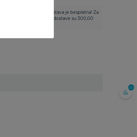
ti 3.500,00 rsd i više dostava je besplatna! Za
 do 3.499,99 rsd troškovi dostave su 300,00
(0)