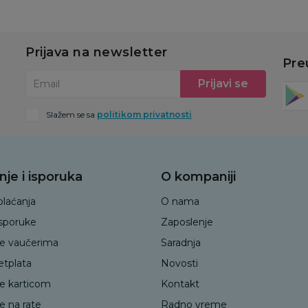
Prijava na newsletter
Pre
Prijavi se
Email
Slažem se sa
politikom privatnosti
nje i isporuka
O kompaniji
plaćanja
O nama
isporuke
Zaposlenje
je vaučerima
Saradnja
etplata
Novosti
je karticom
Kontakt
e na rate
Radno vreme