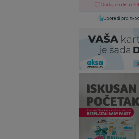
Dodajte u listu žel
Uporedi proizvo