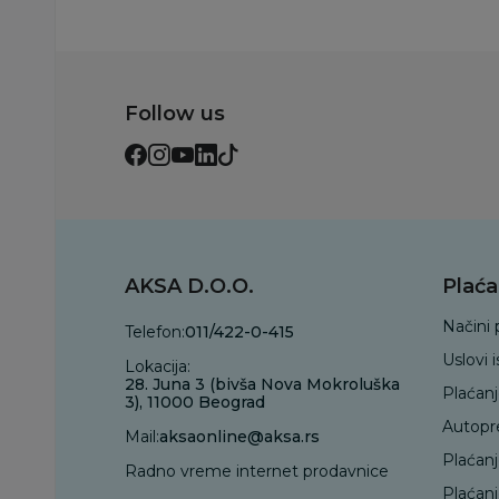
Follow us
AKSA D.O.O.
Plaća
Načini 
Telefon:
011/422-0-415
Uslovi 
Lokacija:
28. Juna 3 (bivša Nova Mokroluška
Plaćan
3), 11000 Beograd
Autopr
Mail:
aksaonline@aksa.rs
Plaćan
Radno vreme internet prodavnice
Plaćanj