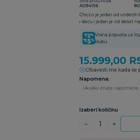
Šifra proizvoda:
Ba
A094156
80
Chicco je jedan od vodećih
i decu i jedan je od deset na
Visina popusta uz loy
klubu.
15.999,00
R
Obavesti me kada se
Napomena:
Izaberi količinu