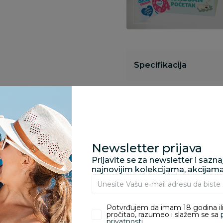
Specifikacija
Opis
Newsletter prijava
Pronađite u prodavnic
Prijavite se za newsletter i sazn
najnovijim kolekcijama, akcijam
Kupovina bez rizika:
odustajanje od kupov
Potvrđujem da imam 18 godina ili
proizvoda.
pročitao, razumeo i slažem se sa
privatnosti