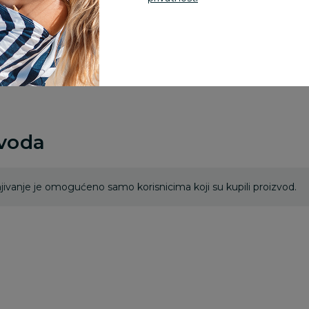
Za porudžbine vrednos
porudžbine vrednosti
rsd.
zvoda
ivanje je omogućeno samo korisnicima koji su kupili proizvod.