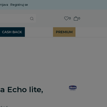
rijava
Uobičajeni rok isporuke je 2 do 7 radnih dana!
Registruj se
P
0
0
CASH BACK
PREMIUM
a Echo lite,