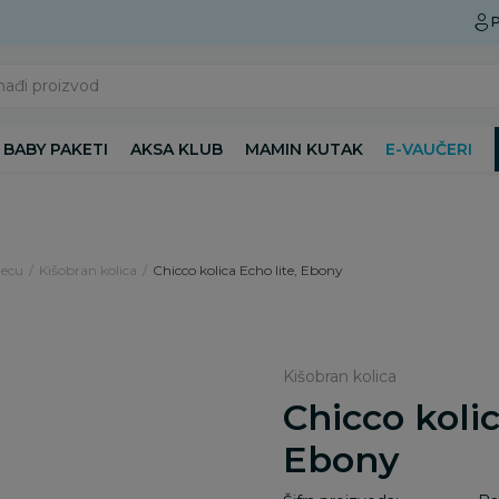
Preuzmite Aksa aplikaciju
P
nađi proizvod
BABY PAKETI
AKSA KLUB
MAMIN KUTAK
E-VAUČERI
decu
Kišobran kolica
Chicco kolica Echo lite, Ebony
Kišobran kolica
Chicco kolic
Ebony