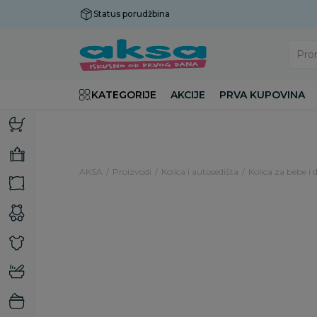
Status porudžbina
Plaćanje do 9 rata!
Pro
KATEGORIJE
AKCIJE
PRVA KUPOVINA
AKSA
Proizvodi
Kolica i autosedišta
Kolica za bebe i 