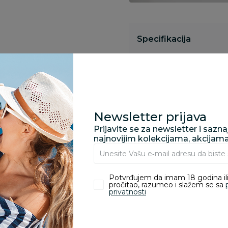
Specifikacija
Pronađite u prodavnic
Newsletter prijava
Kupovina bez rizika:
Prijavite se za newsletter i sazn
odustajanje od kupov
najnovijim kolekcijama, akcijam
proizvoda.
Potvrđujem da imam 18 godina ili
Za porudžbine vrednos
pročitao, razumeo i slažem se sa
porudžbine vrednosti
privatnosti
rsd.