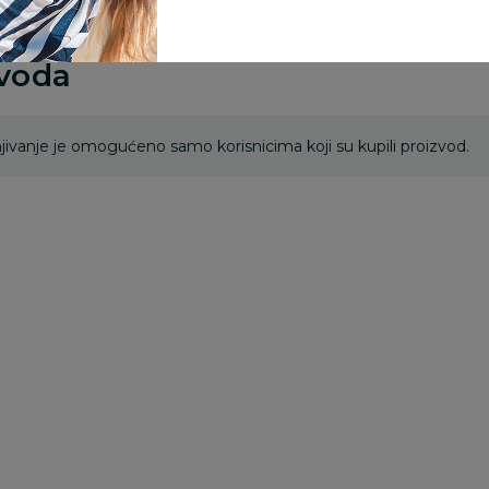
zvoda
ivanje je omogućeno samo korisnicima koji su kupili proizvod.
Besplatna
Besplatna
dostava
dostava