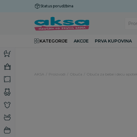
Status porudžbina
Plaćanje do 9 rata!
Pro
KATEGORIJE
AKCIJE
PRVA KUPOVINA
AKSA
Proizvodi
Obuća
Obuća za bebe i decu apote