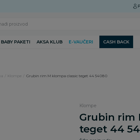
Preuzmite Aksa aplikaciju
P
nađi proizvod
BABY PAKETI
AKSA KLUB
E-VAUČERI
CASH BACK
ka
Klompe
Grubin rim M klompa classic teget 44 54080
Klompe
Grubin rim 
teget 44 5