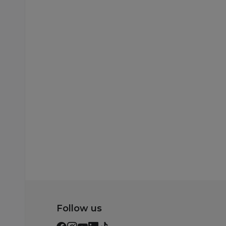
Klompe
Klompe
Grubin beograd M
Grubin oregon M
klompa kaiš classic
klompa kast bela 4
bela 48 13406
1054060
4.490,00
RSD
4.490,00
RSD
Dodaj u korpu
Dodaj u korp
Follow us