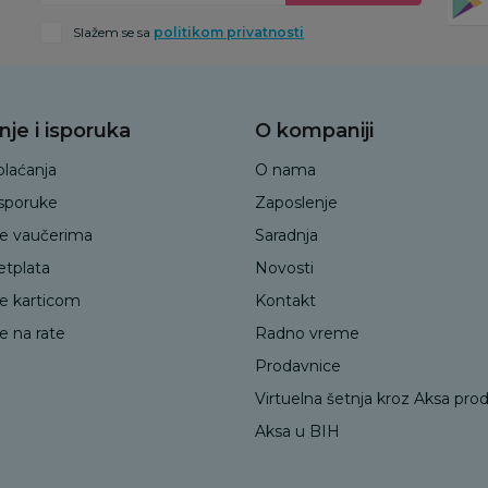
Slažem se sa
politikom privatnosti
nje i isporuka
O kompaniji
plaćanja
O nama
isporuke
Zaposlenje
je vaučerima
Saradnja
etplata
Novosti
je karticom
Kontakt
e na rate
Radno vreme
Prodavnice
Virtuelna šetnja kroz Aksa pro
Aksa u BIH