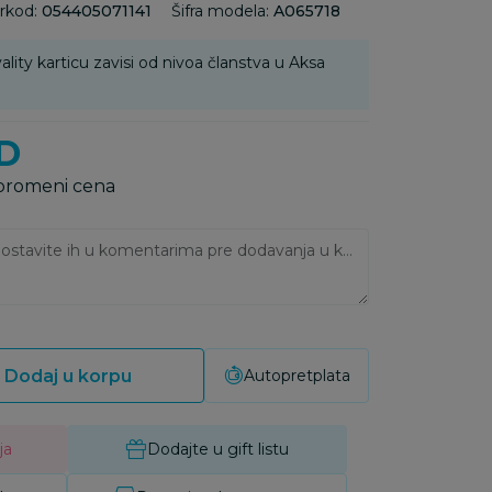
rkod:
054405071141
Šifra modela:
A065718
ality karticu zavisi od nivoa članstva u Aksa
D
 promeni cena
Ukoliko imate napomene, ostavite ih u komentarima pre dodavanja u korpu:
Dodaj u korpu
Autopretplata
ja
Dodajte u gift listu