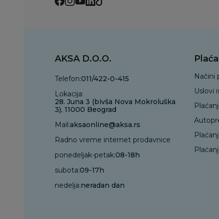
AKSA D.O.O.
Plaća
Načini 
Telefon:
011/422-0-415
Uslovi 
Lokacija:
28. Juna 3 (bivša Nova Mokroluška
Plaćan
3), 11000 Beograd
Autopr
Mail:
aksaonline@aksa.rs
Plaćan
Radno vreme internet prodavnice
Plaćanj
ponedeljak-petak:
08-18h
subota:
09-17h
nedelja:
neradan dan