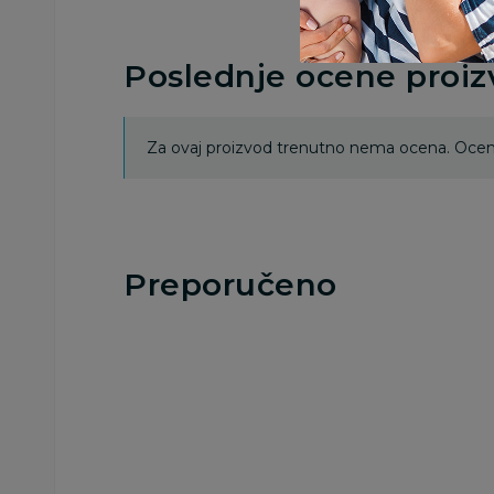
Poslednje ocene proi
Za ovaj proizvod trenutno nema ocena. Ocenj
Preporučeno
Besplatna
Besplatna
dostava
dostava