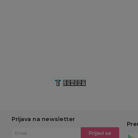
Klompe
Klompe
K
Grubin oregon M
Grubin oregon M
G
6
klompa kast bela 45
klompa kast bela 44
k
1054060
1054060
5
4.490,00
RSD
4.490,00
RSD
7
u
Dodaj u korpu
Dodaj u korpu
1
2
3
4
5
6
7
Prijava na newsletter
Pre
Prijavi se
Email