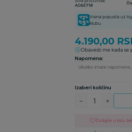
Šifra proizvoda:
Ba
A065718
Visina popusta uz loy
klubu.
4.190,00
RS
Obavesti me kada se
Napomena:
Izaberi količinu
Dodajte u listu žel