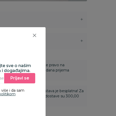
i
 Za online porudžbine imate pravo na
ajte sve o našim
ine u roku od 14 dana od dana prijema
a i događajima.
Prijavi se
Unesite Vašu e‑mail adresu da biste se prijavili na newsletter.
 više i da sam
ti 3.500,00 rsd i više dostava je besplatna! Za
politikom
 do 3.499,99 rsd troškovi dostave su 300,00