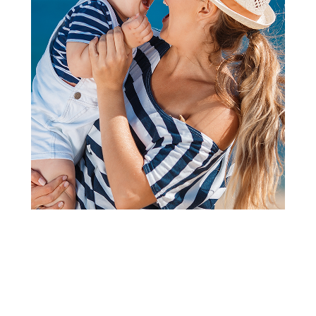
Klompe
Grubin beograd M kl kaiš clas
teget 44 134060
Šifra proizvoda:
A065863
Barkod:
134405076145
Šifra modela:
A065863
Visina popusta uz loyality karticu zavisi od nivoa
članstva u Aksa klubu.