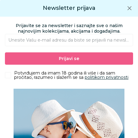
Preuzmite Aksa aplikaciju
Newsletter prijava
Google play
Aksa APP
0
0
Preuzmite besplatno Aksa Aplikaciju
App store
Prijavite se za newsletter i saznajte sve o našim
Pronađi proizvod
najnovijim kolekcijama, akcijama i događajima.
Unesite Vašu e‑mail adresu da biste se prijavili na newsletter.
AKSA
Proizvodi
Obuća
Obuća za bebe i decu apoteka
Klompe
Prijavi se
Grubin beograd M kl kaiš clas teget 44 134060
Potvrđujem da imam 18 godina ili više i da sam
pročitao, razumeo i slažem se sa
politikom privatnosti