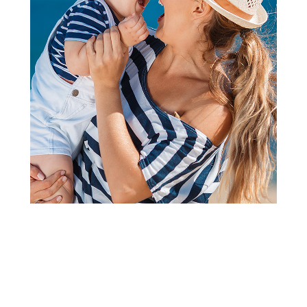
Klompe
Grubin beograd M kl kaiš clas
zelena 46 134060
Šifra proizvoda:
A065874
Barkod:
134605086142
Šifra modela:
A065874
Visina popusta uz loyality karticu zavisi od nivoa
članstva u Aksa klubu.