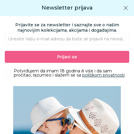
Preuzmite Aksa aplikaciju
Newsletter prijava
Google play
Aksa APP
0
0
Preuzmite besplatno Aksa Aplikaciju
App store
Prijavite se za newsletter i saznajte sve o našim
Pronađi proizvod
najnovijim kolekcijama, akcijama i događajima.
Unesite Vašu e‑mail adresu da biste se prijavili na newsletter.
AKSA
Proizvodi
Obuća
Obuća za bebe i decu apoteka
Klompe
Prijavi se
Grubin beograd M kl kaiš clas zelena 46 134060
Potvrđujem da imam 18 godina ili više i da sam
pročitao, razumeo i slažem se sa
politikom privatnosti