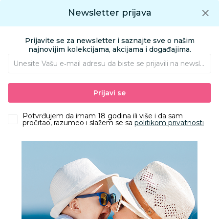
Preuzmite Aksa aplikaciju
Newsletter prijava
Google play
Aksa APP
0
0
Preuzmite besplatno Aksa Aplikaciju
App store
Prijavite se za newsletter i saznajte sve o našim
Pronađi proizvod
najnovijim kolekcijama, akcijama i događajima.
Unesite Vašu e‑mail adresu da biste se prijavili na newsletter.
AKSA
Proizvodi
Obuća
Obuća za bebe i decu apoteka
Klompe
Prijavi se
Grubin oxford Ž klompa fashion crna 38 853550
Potvrđujem da imam 18 godina ili više i da sam
pročitao, razumeo i slažem se sa
politikom privatnosti