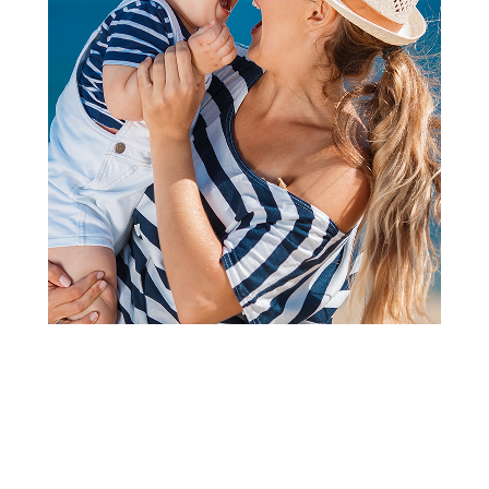
Klompe
Grubin oxford Ž klompa
fashion crna 38 853550
Šifra proizvoda:
A065966
Barkod:
853805016413
Šifra modela:
A065966
Visina popusta uz loyality karticu zavisi od nivoa
članstva u Aksa klubu.