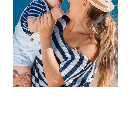
Klompe
Grubin esmeralda Ž kl čukalj
relax crna 36 3073640
Šifra proizvoda:
A066092
Barkod:
3073601017392
Šifra modela:
A066092
Visina popusta uz loyality karticu zavisi od nivoa
članstva u Aksa klubu.