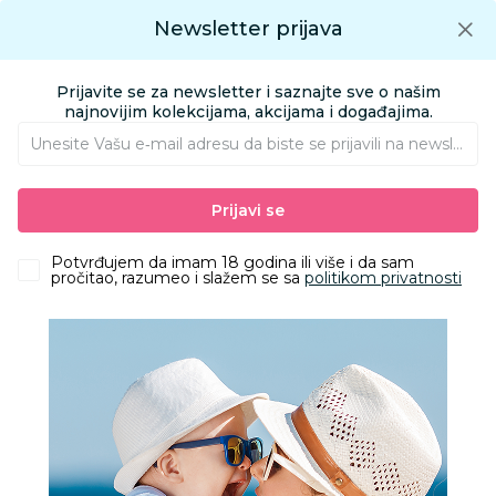
Preuzmite Aksa aplikaciju
Newsletter prijava
Google play
Aksa APP
0
0
Preuzmite besplatno Aksa Aplikaciju
App store
Prijavite se za newsletter i saznajte sve o našim
Pronađi proizvod
najnovijim kolekcijama, akcijama i događajima.
Unesite Vašu e‑mail adresu da biste se prijavili na newsletter.
AKSA
Proizvodi
Obuća
Obuća za bebe i decu apoteka
Klompe
Prijavi se
Grubin esmeralda Ž kl čukalj relax crna 36 3073640
Potvrđujem da imam 18 godina ili više i da sam
pročitao, razumeo i slažem se sa
politikom privatnosti