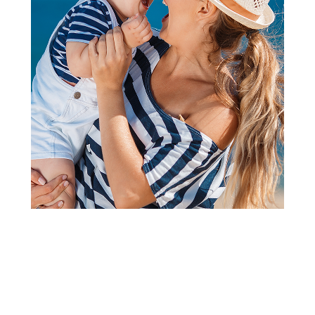
Klompe
Grubin golf M klompa -eva
light bela 44 3134300
Šifra proizvoda:
A066134
Barkod:
3134423030003
Šifra modela:
A066134
Visina popusta uz loyality karticu zavisi od nivoa
članstva u Aksa klubu.