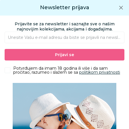
Preuzmite Aksa aplikaciju
Newsletter prijava
Google play
Aksa APP
0
0
Preuzmite besplatno Aksa Aplikaciju
App store
Prijavite se za newsletter i saznajte sve o našim
Pronađi proizvod
najnovijim kolekcijama, akcijama i događajima.
Unesite Vašu e‑mail adresu da biste se prijavili na newsletter.
AKSA
Proizvodi
Obuća
Obuća za bebe i decu apoteka
Klompe
Prijavi se
Grubin golf M klompa -eva light bela 44 3134300
Potvrđujem da imam 18 godina ili više i da sam
pročitao, razumeo i slažem se sa
politikom privatnosti