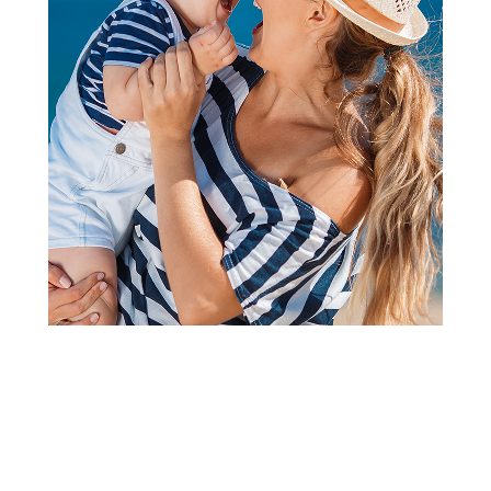
Klompe
Grubin arizona Ž papuča-krzno
koža roza 42 33580
Šifra proizvoda:
A066806
Barkod:
034208442140
Šifra modela:
A066806
Visina popusta uz loyality karticu zavisi od nivoa
članstva u Aksa klubu.