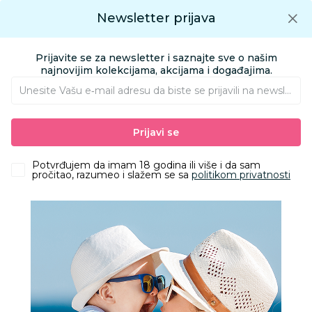
Preuzmite Aksa aplikaciju
Newsletter prijava
Google play
Aksa APP
0
0
Preuzmite besplatno Aksa Aplikaciju
App store
Prijavite se za newsletter i saznajte sve o našim
Pronađi proizvod
najnovijim kolekcijama, akcijama i događajima.
Unesite Vašu e‑mail adresu da biste se prijavili na newsletter.
AKSA
Proizvodi
Obuća
Obuća za bebe i decu apoteka
Klompe
Prijavi se
Grubin arizona Ž papuča-krzno koža roza 42 33580
Potvrđujem da imam 18 godina ili više i da sam
pročitao, razumeo i slažem se sa
politikom privatnosti