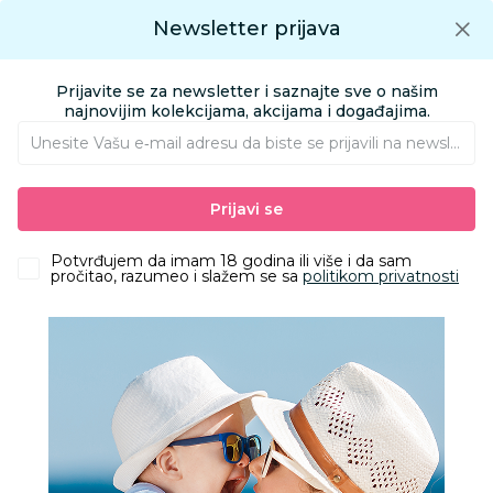
Preuzmite Aksa aplikaciju
Newsletter prijava
Google play
Aksa APP
0
0
Preuzmite besplatno Aksa Aplikaciju
App store
Prijavite se za newsletter i saznajte sve o našim
Pronađi proizvod
najnovijim kolekcijama, akcijama i događajima.
Unesite Vašu e‑mail adresu da biste se prijavili na newsletter.
AKSA
Proizvodi
Igračke i knjižara
Knjižara
Knjige za bebe i decu
Prijavi se
Laguna bajke: Trećih sedam-Uroš Petrović
Potvrđujem da imam 18 godina ili više i da sam
pročitao, razumeo i slažem se sa
politikom privatnosti