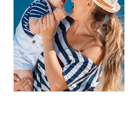
Knjige za bebe i decu
Laguna bajke: Trećih sedam-
Uroš Petrović
Šifra proizvoda:
A102084
Barkod:
9788652153749
Šifra modela:
A102084
Visina popusta uz loyality karticu zavisi od nivoa
članstva u Aksa klubu.