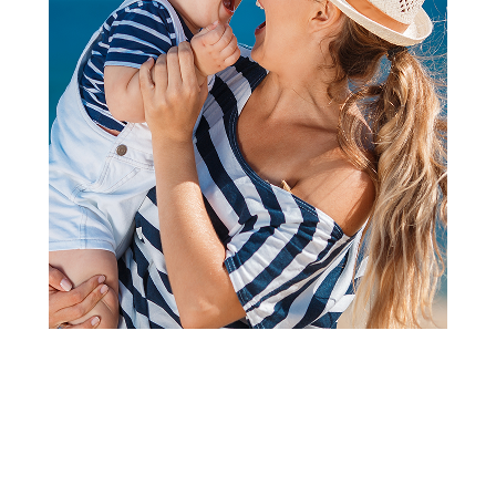
2
1
Knjige za bebe i decu
Liewood ilustrovana knjiga
Jade,Sea creature/Sandy
Šifra proizvoda:
A078362
Barkod:
5715493243739
Šifra modela:
A078362
Danski brend Liewood nudi širok asortiman proizvoda za
negu beba, odeće I igračaka. Liewood stvara neodoljive