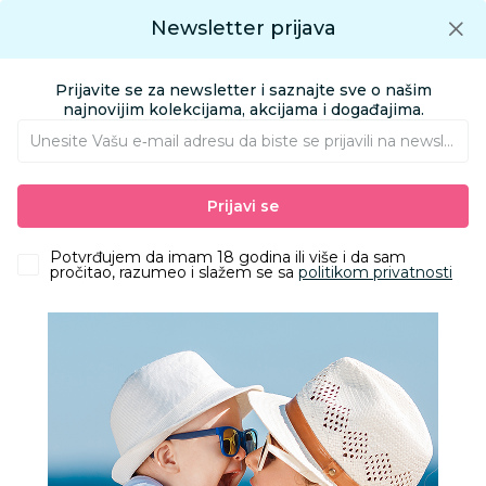
Preuzmite Aksa aplikaciju
Newsletter prijava
Google play
Aksa APP
0
0
Preuzmite besplatno Aksa Aplikaciju
App store
Prijavite se za newsletter i saznajte sve o našim
Pronađi proizvod
najnovijim kolekcijama, akcijama i događajima.
Unesite Vašu e‑mail adresu da biste se prijavili na newsletter.
AKSA
Proizvodi
Igračke i knjižara
Knjižara
Knjige za bebe i decu
Prijavi se
Liewood ilustrovana knjiga Jade,Sea creature/Sandy
Potvrđujem da imam 18 godina ili više i da sam
pročitao, razumeo i slažem se sa
politikom privatnosti