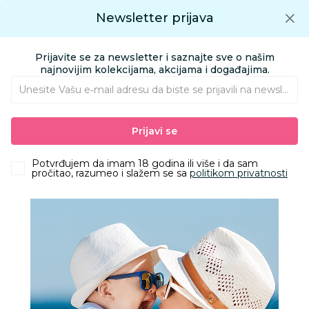
Preuzmite Aksa aplikaciju
Newsletter prijava
Google play
Aksa APP
0
0
Preuzmite besplatno Aksa Aplikaciju
App store
Prijavite se za newsletter i saznajte sve o našim
Pronađi proizvod
najnovijim kolekcijama, akcijama i događajima.
Unesite Vašu e‑mail adresu da biste se prijavili na newsletter.
AKSA
Proizvodi
Igračke i knjižara
Knjižara
Knjige za bebe i decu
Prijavi se
Laguna bajke: Prvih sedam ćirilica-Uroš Petrović
Potvrđujem da imam 18 godina ili više i da sam
pročitao, razumeo i slažem se sa
politikom privatnosti