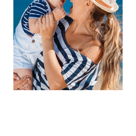
Knjige za bebe i decu
Laguna bajke: Prvih sedam
ćirilica-Uroš Petrović
Šifra proizvoda:
A082139
Barkod:
9788652145980
Šifra modela:
A082139
Visina popusta uz loyality karticu zavisi od nivoa
članstva u Aksa klubu.