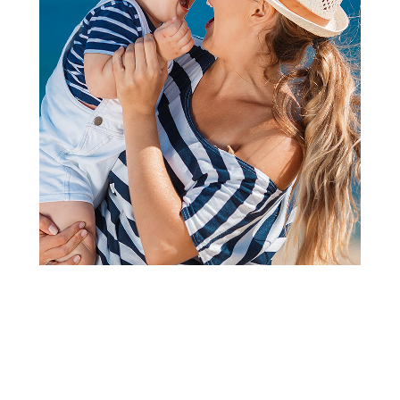
Knjige za bebe i decu
Commodore Bebina knjiga -
Reči
Šifra proizvoda:
A087166
Barkod:
9788680074511
Šifra modela:
A087166
Visina popusta uz loyality karticu zavisi od nivoa
članstva u Aksa klubu.