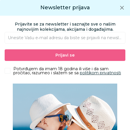
Preuzmite Aksa aplikaciju
Newsletter prijava
Google play
Aksa APP
0
0
Preuzmite besplatno Aksa Aplikaciju
App store
Prijavite se za newsletter i saznajte sve o našim
Pronađi proizvod
najnovijim kolekcijama, akcijama i događajima.
Unesite Vašu e‑mail adresu da biste se prijavili na newsletter.
AKSA
Proizvodi
Igračke i knjižara
Knjižara
Knjige za bebe i decu
Prijavi se
Commodore Bebina knjiga - Reči
Potvrđujem da imam 18 godina ili više i da sam
pročitao, razumeo i slažem se sa
politikom privatnosti