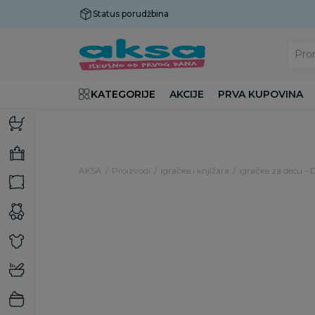
Status porudžbina
Plaćanje do 9 rata!
Pro
KATEGORIJE
AKCIJE
PRVA KUPOVINA
AKSA
Proizvodi
Igračke i knjižara
Igračke za decu - 