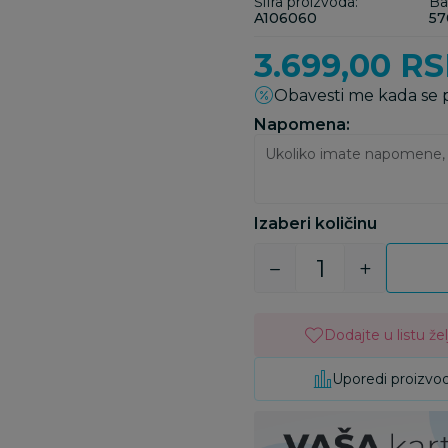
Šifra proizvoda:
Ba
A106060
57
3.699,00
RS
Obavesti me kada se
Napomena:
Izaberi količinu
Dodajte u listu žel
Uporedi proizvo