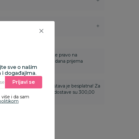
i
 Za online porudžbine imate pravo na
ine u roku od 14 dana od dana prijema
ajte sve o našim
a i događajima.
Prijavi se
Unesite Vašu e‑mail adresu da biste se prijavili na newsletter.
ti 3.500,00 rsd i više dostava je besplatna! Za
 do 3.499,99 rsd troškovi dostave su 300,00
 više i da sam
politikom