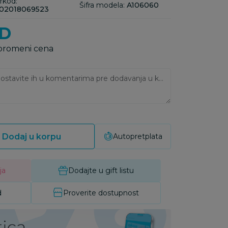
rkod:
Šifra modela:
A106060
02018069523
D
 promeni cena
Ukoliko imate napomene, ostavite ih u komentarima pre dodavanja u korpu:
Dodaj u korpu
Autopretplata
ja
Dodajte u gift listu
d
Proverite dostupnost