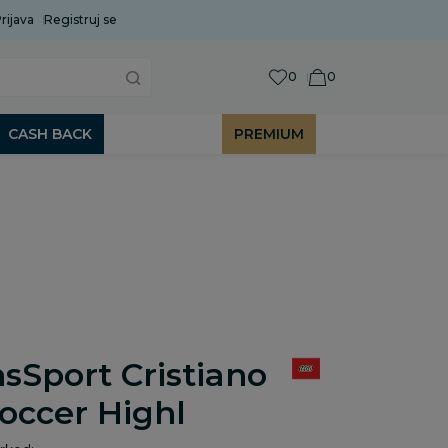
rijava
Uobičajeni rok isporuke je 2 do 7 radnih dana!
Registruj se
P
0
0
CASH BACK
PREMIUM
sSport Cristiano
occer Highl