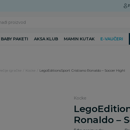
Preuzmite Aksa aplikaciju
P
nađi proizvod
BABY PAKETI
AKSA KLUB
MAMIN KUTAK
E-VAUČERI
Dečije igračke
Kocke
LegoEditionsSport Cristiano Ronaldo – Soccer Highl
Kocke
LegoEdition
Ronaldo – S