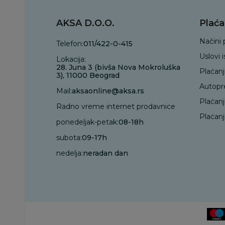
AKSA D.O.O.
Plaća
Načini 
Telefon:
011/422-0-415
Uslovi 
Lokacija:
28. Juna 3 (bivša Nova Mokroluška
Plaćan
3), 11000 Beograd
Autopr
Mail:
aksaonline@aksa.rs
Plaćan
Radno vreme internet prodavnice
Plaćanj
ponedeljak-petak:
08-18h
subota:
09-17h
nedelja:
neradan dan