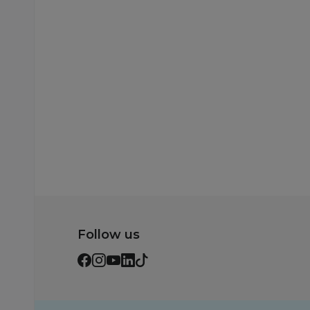
Highlights
Soccer Highlights
3.699,00
RSD
3.699,00
RSD
Dodaj u korpu
Dodaj u korp
Follow us