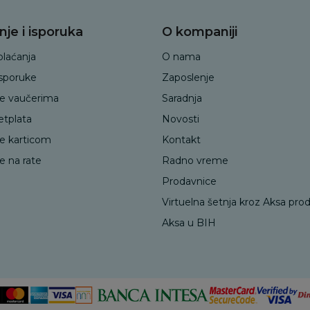
nje i isporuka
O kompaniji
plaćanja
O nama
isporuke
Zaposlenje
je vaučerima
Saradnja
etplata
Novosti
je karticom
Kontakt
e na rate
Radno vreme
Prodavnice
Virtuelna šetnja kroz Aksa pro
Aksa u BIH