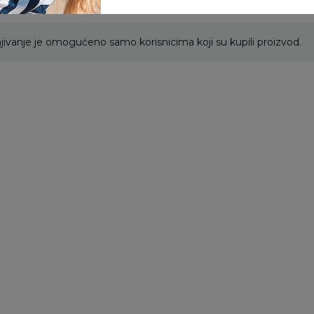
ivanje je omogućeno samo korisnicima koji su kupili proizvod.
Besplatna
dostava
Kocke
Kocke
Ko
LegoEditionsSport
Lego speed
L
Lionel Messi – Soccer
champions bwt
g