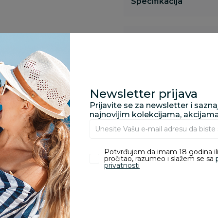
Specifikacija
Pronađite u prodavnic
Kupovina bez rizika:
Newsletter prijava
odustajanje od kupov
Prijavite se za newsletter i sazn
proizvoda.
najnovijim kolekcijama, akcijam
Za porudžbine vrednos
porudžbine vrednosti
Potvrđujem da imam 18 godina ili
rsd.
pročitao, razumeo i slažem se sa
privatnosti
zvoda