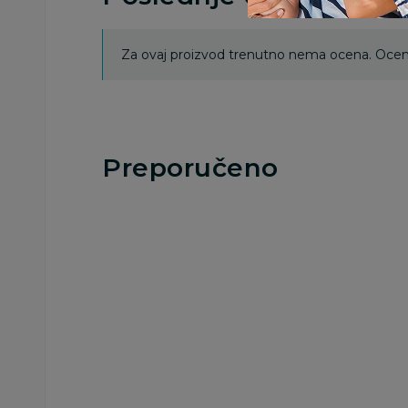
Za ovaj proizvod trenutno nema ocena. Ocenj
Preporučeno
Besplatna
Besplatna
dostava
dostava
Kocke
Kocke
Lego Editions Sports
LegoEditionsSport
Vini Jr Soccer
Kylian Mbappé –