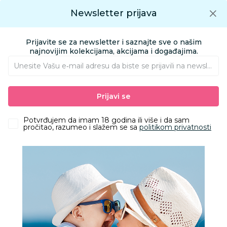
Preuzmite Aksa aplikaciju
Newsletter prijava
Google play
Aksa APP
0
0
Preuzmite besplatno Aksa Aplikaciju
App store
Prijavite se za newsletter i saznajte sve o našim
Pronađi proizvod
najnovijim kolekcijama, akcijama i događajima.
Unesite Vašu e‑mail adresu da biste se prijavili na newsletter.
AKSA
Proizvodi
Igračke i knjižara
Igračke za decu - Dečije igračke
Prijavi se
Kocke
Lego Friends heartlake city shopping mall
Potvrđujem da imam 18 godina ili više i da sam
pročitao, razumeo i slažem se sa
politikom privatnosti