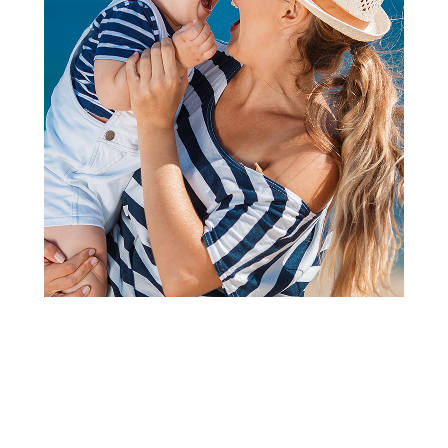
Kocke
Lego Friends heartlake city
shopping mall
Šifra proizvoda:
A059958
Barkod:
5702016916140
Šifra modela:
A059958
Visina popusta uz loyality karticu zavisi od nivoa
članstva u Aksa klubu.