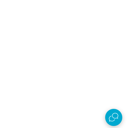
Follow us
Prijava na newsletter
Email
Prijavi se
Slažem se sa
politikom privatnosti
Preuzmi aplikaciju