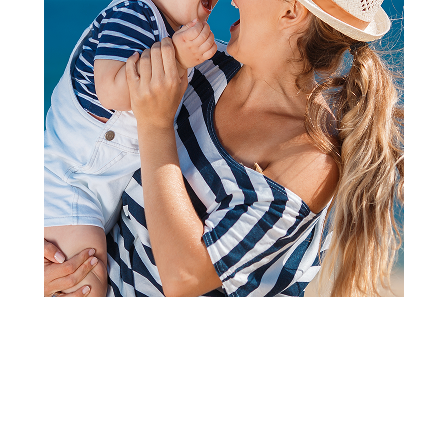
2
3
4
5
1
Kocke
Sluban kocke, vatrogasna prva
pomoć, 409 kom
Šifra proizvoda:
A016008
Barkod:
6938242950309
Šifra modela:
A016008
Sluban kocke dolaze u kompletima koji obrađuju različite
teme. Igrajući se njima, mališani na zabavan način, kroz igru
, razvijaju kreativnost i stvaralačko izražavanje. Sluban set