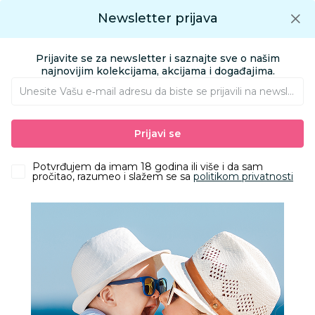
Preuzmite Aksa aplikaciju
Newsletter prijava
Google play
Aksa APP
0
0
Preuzmite besplatno Aksa Aplikaciju
App store
Prijavite se za newsletter i saznajte sve o našim
Pronađi proizvod
najnovijim kolekcijama, akcijama i događajima.
Unesite Vašu e‑mail adresu da biste se prijavili na newsletter.
AKSA
Proizvodi
Igračke i knjižara
Igračke za decu - Dečije igračke
Prijavi se
Kocke
Sluban kocke, vatrogasna prva pomoć, 409 kom
Potvrđujem da imam 18 godina ili više i da sam
pročitao, razumeo i slažem se sa
politikom privatnosti