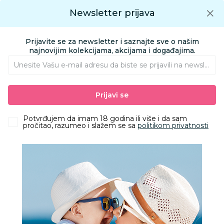
Preuzmite Aksa aplikaciju
Newsletter prijava
Google play
Aksa APP
0
0
Preuzmite besplatno Aksa Aplikaciju
App store
Prijavite se za newsletter i saznajte sve o našim
Pronađi proizvod
najnovijim kolekcijama, akcijama i događajima.
Unesite Vašu e‑mail adresu da biste se prijavili na newsletter.
AKSA
Proizvodi
Igračke i knjižara
Igračke za decu - Dečije igračke
Prijavi se
Kocke
Lego ninjago arins battle mech
Potvrđujem da imam 18 godina ili više i da sam
pročitao, razumeo i slažem se sa
politikom privatnosti