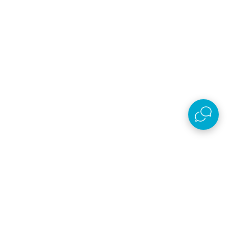
Prijava na newsletter
Email
Prijavi se
Slažem se sa
politikom privatnosti
Preuzmi aplikaciju
AKSA D.O.O.
Plaćanje i isporuka
O kompaniji