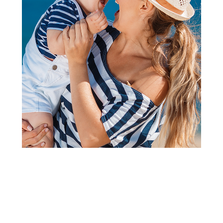
Kocke
Lego ninjago arins battle
mech
Šifra proizvoda:
A086758
Barkod:
5702017565545
Šifra modela:
A086758
Visina popusta uz loyality karticu zavisi od nivoa
članstva u Aksa klubu.