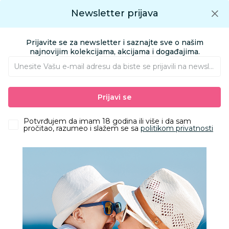
Preuzmite Aksa aplikaciju
Newsletter prijava
Google play
Aksa APP
0
0
Preuzmite besplatno Aksa Aplikaciju
App store
Prijavite se za newsletter i saznajte sve o našim
Pronađi proizvod
najnovijim kolekcijama, akcijama i događajima.
Unesite Vašu e‑mail adresu da biste se prijavili na newsletter.
AKSA
Proizvodi
Igračke i knjižara
Igračke za decu - Dečije igračke
Prijavi se
Kocke
Lego star wars ambush on mandalore battle
Potvrđujem da imam 18 godina ili više i da sam
pročitao, razumeo i slažem se sa
politikom privatnosti