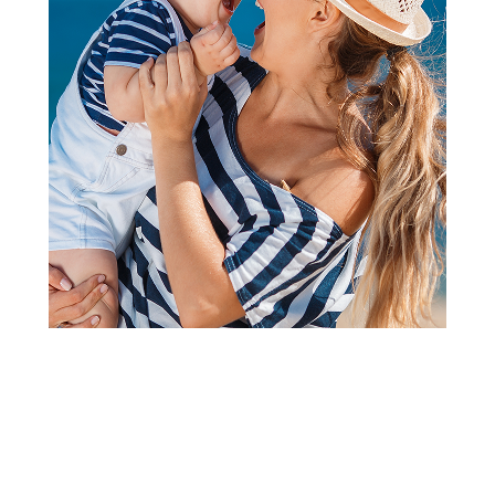
Kocke
Lego star wars ambush on
mandalore battle
Šifra proizvoda:
A087492
Barkod:
5702017584324
Šifra modela:
A087492
Lego star wars ambush on mandalore battle