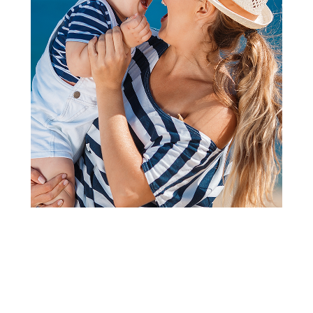
2
3
1
Kocke
Lego creator medieval dragon
Šifra proizvoda:
A099370
Barkod:
5702017822266
Šifra modela:
A099370
Visina popusta uz loyality karticu zavisi od nivoa
članstva u Aksa klubu.