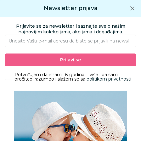
Preuzmite Aksa aplikaciju
Newsletter prijava
Google play
Aksa APP
0
0
Preuzmite besplatno Aksa Aplikaciju
App store
Prijavite se za newsletter i saznajte sve o našim
Pronađi proizvod
najnovijim kolekcijama, akcijama i događajima.
Unesite Vašu e‑mail adresu da biste se prijavili na newsletter.
AKSA
Proizvodi
Igračke i knjižara
Igračke za decu - Dečije igračke
Prijavi se
Kocke
Lego creator medieval dragon
Potvrđujem da imam 18 godina ili više i da sam
pročitao, razumeo i slažem se sa
politikom privatnosti