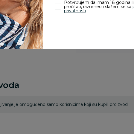
Potvrđujem da imam 18 godina ili
Kupovina bez rizika:
pročitao, razumeo i slažem se sa
privatnosti
odustajanje od kupov
proizvoda.
Za porudžbine vrednos
porudžbine vrednosti
rsd.
zvoda
ivanje je omogućeno samo korisnicima koji su kupili proizvod.