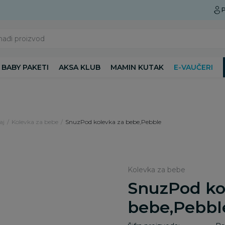
Preuzmite Aksa aplikaciju
P
nađi proizvod
BABY PAKETI
AKSA KLUB
MAMIN KUTAK
E-VAUČERI
aj
Kolevka za bebe
SnuzPod kolevka za bebe,Pebble
Kolevka za bebe
SnuzPod ko
bebe,Pebbl