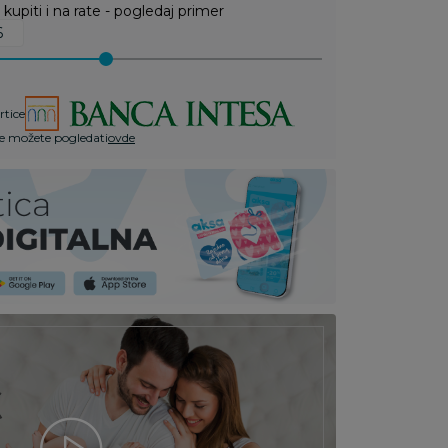
upiti i na rate - pogledaj primer
rtice
te možete pogledati
ovde