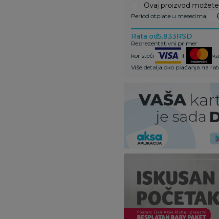
Ovaj proizvod možete k
Period otplate u mesecima
Rata od
5.833
RSD
Reprezentativni primer
koristeći
ili
ka
Više detalja oko plaćanja na ra