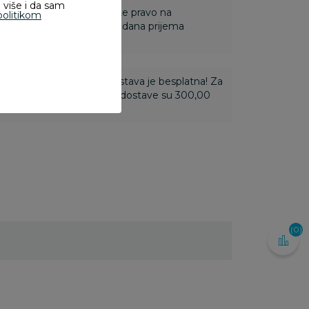
 više i da sam
 Za online porudžbine imate pravo na
politikom
ine u roku od 14 dana od dana prijema
ti 3.500,00 rsd i više dostava je besplatna! Za
 do 3.499,99 rsd troškovi dostave su 300,00
(0)