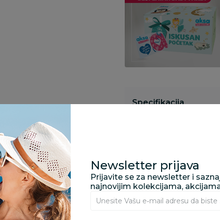
Specifikacija
Opis
Newsletter prijava
Prijavite se za newsletter i sazn
Pronađite u prodavnic
najnovijim kolekcijama, akcijam