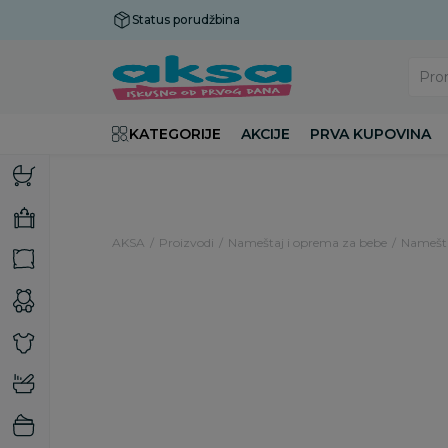
Status porudžbina
Plaćanje do 9 rata!
Pro
KATEGORIJE
AKCIJE
PRVA KUPOVINA
AKSA
Proizvodi
Nameštaj i oprema za bebe
Namešt