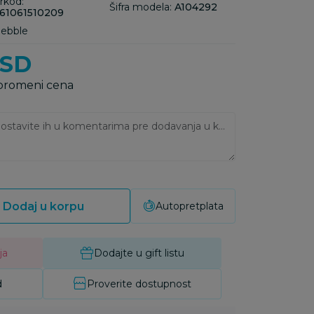
rkod:
Šifra modela:
A104292
61061510209
Pebble
SD
 promeni cena
Ukoliko imate napomene, ostavite ih u komentarima pre dodavanja u korpu:
Dodaj u korpu
Autopretplata
ja
Dodajte u gift listu
d
Proverite dostupnost