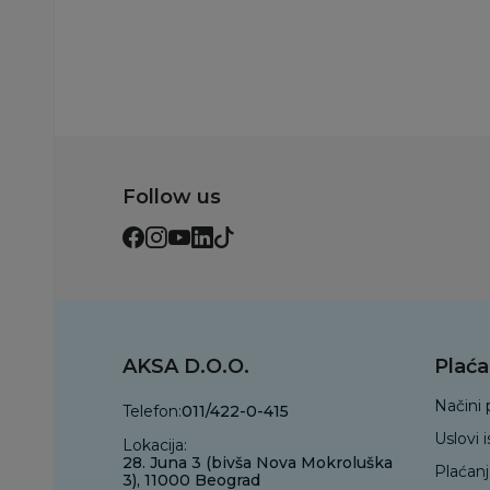
Follow us
AKSA D.O.O.
Plaća
Načini 
Telefon:
011/422-0-415
Uslovi 
Lokacija:
28. Juna 3 (bivša Nova Mokroluška
Plaćan
3), 11000 Beograd