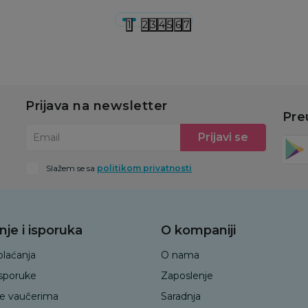
1
2
3
4
5
6
7
Prijava na newsletter
Pre
Prijavi se
Email
Slažem se sa
politikom privatnosti
nje i isporuka
O kompaniji
plaćanja
O nama
isporuke
Zaposlenje
je vaučerima
Saradnja