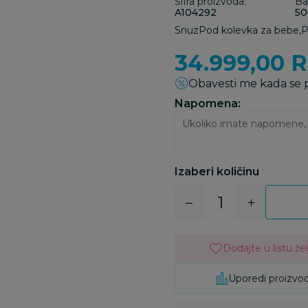
Šifra proizvoda:
Ba
A104292
50
SnuzPod kolevka za bebe,
34.999,00
R
Obavesti me kada se
Napomena:
Izaberi količinu
Dodajte u listu žel
Uporedi proizvo