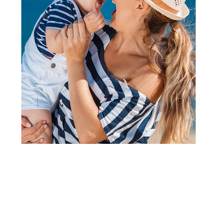
2
3
1
Komode za bebe
Bambino komoda Emi, bela
Šifra proizvoda:
A082200
Barkod:
8606109449843
Šifra modela:
A082200
Visina popusta uz loyality karticu zavisi od nivoa
članstva u Aksa klubu.