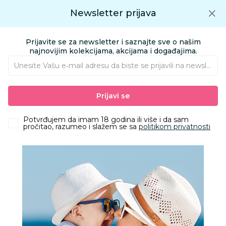
Preuzmite Aksa aplikaciju
Newsletter prijava
Google play
Aksa APP
0
0
Preuzmite besplatno Aksa Aplikaciju
App store
Prijavite se za newsletter i saznajte sve o našim
Pronađi proizvod
najnovijim kolekcijama, akcijama i događajima.
Unesite Vašu e‑mail adresu da biste se prijavili na newsletter.
AKSA
Proizvodi
Nameštaj i oprema za bebe
Nameštaj
Prijavi se
Komode za bebe
Bambino komoda Emi, bela
Potvrđujem da imam 18 godina ili više i da sam
pročitao, razumeo i slažem se sa
politikom privatnosti