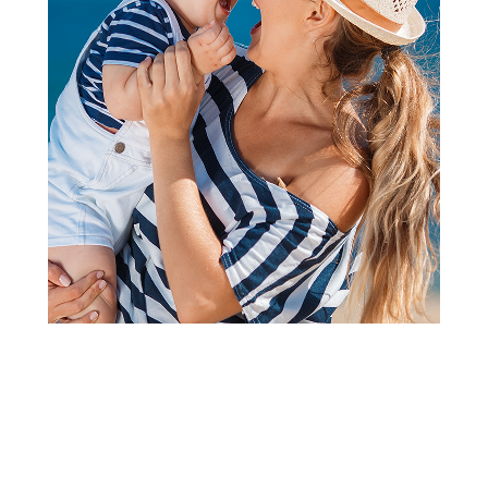
Kompleti
West komplet 2/1 (majica kr,
šorts), dečaci
Šifra proizvoda:
A103558
Akcija važi od 06.07.2026. do 03.09.2026.