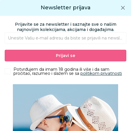
Preuzmite Aksa aplikaciju
Newsletter prijava
Google play
Aksa APP
0
0
Preuzmite besplatno Aksa Aplikaciju
App store
Prijavite se za newsletter i saznajte sve o našim
Pronađi proizvod
najnovijim kolekcijama, akcijama i događajima.
Unesite Vašu e‑mail adresu da biste se prijavili na newsletter.
AKSA
Proizvodi
Odeća
Odeća za decu
Kompleti
Prijavi se
West komplet 2/1 (majica kr, šorts), dečaci
Potvrđujem da imam 18 godina ili više i da sam
pročitao, razumeo i slažem se sa
politikom privatnosti
30
%