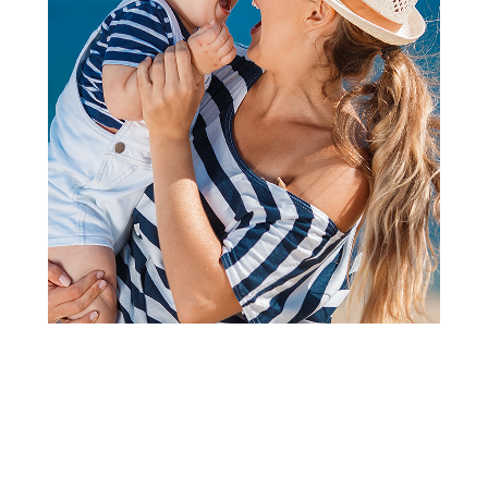
Kompleti
West komplet 2/1 (majica kr,
šorts), devojčice
Šifra proizvoda:
A103568
Akcija važi od 06.07.2026. do 03.09.2026.