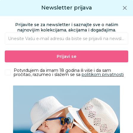
Preuzmite Aksa aplikaciju
Newsletter prijava
Google play
Aksa APP
0
0
Preuzmite besplatno Aksa Aplikaciju
App store
Prijavite se za newsletter i saznajte sve o našim
Pronađi proizvod
najnovijim kolekcijama, akcijama i događajima.
Unesite Vašu e‑mail adresu da biste se prijavili na newsletter.
AKSA
Proizvodi
Odeća
Odeća za decu
Kompleti
Prijavi se
West komplet 2/1 (majica kr, šorts), devojčice
Potvrđujem da imam 18 godina ili više i da sam
pročitao, razumeo i slažem se sa
politikom privatnosti
30
%