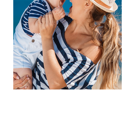
2
3
1
Kompleti
Lillo&Pippo set 2/1 (haljina,
traka), devojčice
Šifra proizvoda:
A090402
Visina popusta uz loyality karticu zavisi od nivoa
članstva u Aksa klubu.
Akcija važi od 06.07.2026. do 03.09.2026.