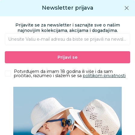
Preuzmite Aksa aplikaciju
Newsletter prijava
Google play
Aksa APP
0
0
Preuzmite besplatno Aksa Aplikaciju
App store
Prijavite se za newsletter i saznajte sve o našim
Pronađi proizvod
najnovijim kolekcijama, akcijama i događajima.
Unesite Vašu e‑mail adresu da biste se prijavili na newsletter.
AKSA
Proizvodi
Odeća
Odeća za decu
Kompleti
Prijavi se
Lillo&Pippo set 2/1 (haljina, traka), devojčice
Potvrđujem da imam 18 godina ili više i da sam
pročitao, razumeo i slažem se sa
politikom privatnosti
30
%